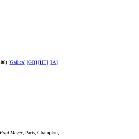
308)
[Gallica]
[GB]
[HT]
[IA]
. Paul Meyer
, Paris, Champion,