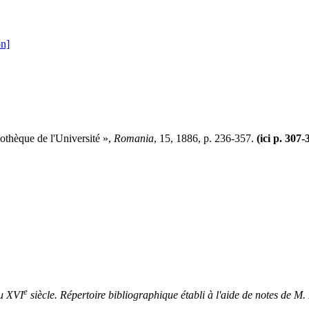
on]
iothèque de l'Université »,
Romania
, 15, 1886, p. 236-357.
(ici p. 307-
e
au XVI
siècle. Répertoire bibliographique établi à l'aide de notes de M