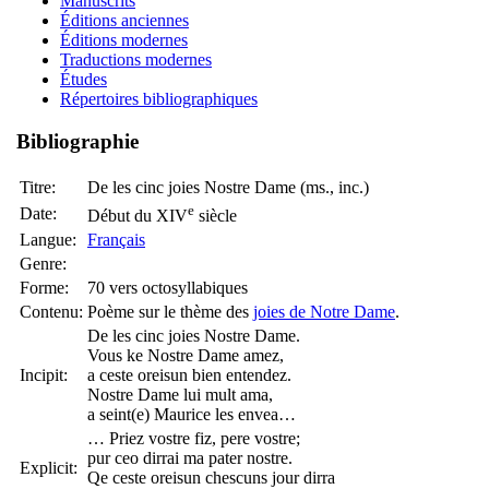
Manuscrits
Éditions anciennes
Éditions modernes
Traductions modernes
Études
Répertoires bibliographiques
Bibliographie
Titre:
De les cinc joies Nostre Dame (ms., inc.)
e
Date:
Début du XIV
siècle
Langue:
Français
Genre:
Forme:
70 vers octosyllabiques
Contenu:
Poème sur le thème des
joies de Notre Dame
.
De les cinc joies Nostre Dame.
Vous ke Nostre Dame amez,
Incipit:
a ceste oreisun bien entendez.
Nostre Dame lui mult ama,
a seint(e) Maurice les envea…
… Priez vostre fiz, pere vostre;
pur ceo dirrai ma pater nostre.
Explicit:
Qe ceste oreisun chescuns jour dirra