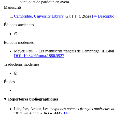
vint jours de pardoun en avera.
Manuscrits
Cambridge, University Library
, Gg.1.1, f. 265ra
[⇛ Descripti
Éditions anciennes
∅
Éditions modernes
Meyer, Paul, « Les manuscrits français de Cambridge. II. Bibl
DOI: 10.3406/roma.1886.5927
Traductions modernes
∅
Études
Répertoires bibliographiques
Långfors, Arthur,
Les incipit des poèmes français antérieurs 
1917, vii + 444 p.
(ici p. 444)
[IA]