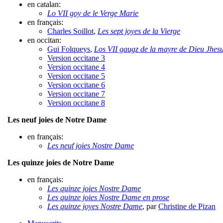
en catalan:
Lo VII goy de le Verge Marie
en français:
Charles Soillot
,
Les sept joyes de la Vierge
en occitan:
Gui Folqueys
,
Los VII gaugz de la mayre de Dieu Jhesu
Version occitane 3
Version occitane 4
Version occitane 5
Version occitane 6
Version occitane 7
Version occitane 8
Les neuf joies de Notre Dame
en français:
Les neuf joies Nostre Dame
Les quinze joies de Notre Dame
en français:
Les quinze joies Nostre Dame
Les quinze joies Nostre Dame en prose
Les quinze joyes Nostre Dame
, par
Christine de Pizan