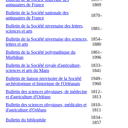
antiquaires de France
1869
Bulletin de la Société nationale des
1870–
antiquaires de France
Bulletin de la Société nivernaise des lettres,
1881–
sciences et arts
Bulletin de la Société nivernaise des sciences,
1854–
lettres et arts
1880
Bulletin de la Société polymathique du
1861–
Morbihan
1996
Bulletin de la Société royale d'agriculture,
1833–
sciences et arts du Mans
1841
Bulletin de liaison provisoire de la Société
1949–
archéologique et historique de l'Orléanais
1960
Bulletin des sciences physiques, de médecine
1812–
et d'agriculture d'Orléans
1813
Bulletin des sciences physiques, médicales et
1810–
d'agriculture d'Orléans
1811
1834–
Bulletin du bibliophile
1857