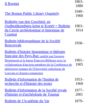
1863–
Il Borgini
1880
1949–
The Boston Public Library Quarterly
1960
Bulletijn van den Geschied- en
Oudheidkundigen kring te Kortrij = Bulletin
1903–
du Cercle archéologique et historique de
1914
Courtrai
Bulletin bibliographique de la Société
1958–
Rencesvals
Bulletin d'histoire linguistique et littéraire
française des Pays-Bas:
publié par Georges
1901–
Doutrepont et le baron François Béthune avec la
1905
collaboration d'anciens membres de la Conférence de
philologie romane de l'Université catholique de
Louvain et d'autres romanistes
Bulletin d'information de l'Institut de
1953–
recherche et d'histoire des textes
1969
Bulletin d'information de la Société royale
1977–
d'histoire et d'archéologie de Tournai
2001
Bulletin de l'Académie du Var
1879–