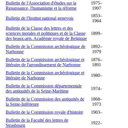
Bulletin de l'Association d'études sur la
1975–
Renaissance, l'humanisme et la réforme
1997
1853–
Bulletin de l'Institut national genevois
1964
Bulletin de la Classe des lettres et des
sciences morales et politiques et de la Classe
1899–
des beaux-arts. Académie royale de Belgique
Bulletin de la Commission archéologique de
1892–
Narbonne
1979
Bulletin de la Commission archéologique et
1876–
littéraire de l'arrondissement de Narbonne
1891
Bulletin de la Commission archéologique et
1980–
littéraire de Narbonne
Bulletin de la Commission départementale
1974–
des antiquités de la Seine-Maritime
Bulletin de la Commission des antiquités de
1868–
la Seine-Inférieure
1973
Bulletin de la Commission royale d'histoire
1903–
Bulletin de la Faculté des lettres de
1922–
Strasbourg