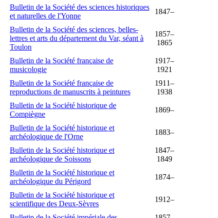
Bulletin de la Société des sciences historiques
1847–
et naturelles de l'Yonne
Bulletin de la Société des sciences, belles-
1857–
lettres et arts du département du Var, séant à
1865
Toulon
Bulletin de la Société française de
1917–
musicologie
1921
Bulletin de la Société française de
1911–
reproductions de manuscrits à peintures
1938
Bulletin de la Société historique de
1869–
Compiègne
Bulletin de la Société historique et
1883–
archéologique de l'Orne
Bulletin de la Société historique et
1847–
archéologique de Soissons
1849
Bulletin de la Société historique et
1874–
archéologique du Périgord
Bulletin de la Société historique et
1912–
scientifique des Deux-Sèvres
Bulletin de la Société impériale des
1857–