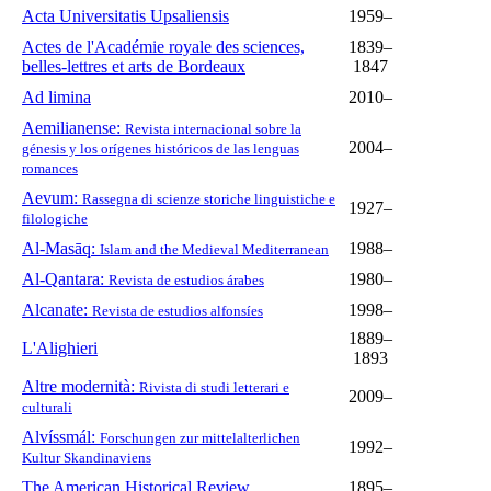
Acta Universitatis Upsaliensis
1959–
Actes de l'Académie royale des sciences,
1839–
belles-lettres et arts de Bordeaux
1847
Ad limina
2010–
Aemilianense:
Revista internacional sobre la
2004–
génesis y los orígenes históricos de las lenguas
romances
Aevum:
Rassegna di scienze storiche linguistiche e
1927–
filologiche
Al-Masāq:
1988–
Islam and the Medieval Mediterranean
Al-Qantara:
1980–
Revista de estudios árabes
Alcanate:
1998–
Revista de estudios alfonsíes
1889–
L'Alighieri
1893
Altre modernità:
Rivista di studi letterari e
2009–
culturali
Alvíssmál:
Forschungen zur mittelalterlichen
1992–
Kultur Skandinaviens
The American Historical Review
1895–