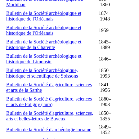
Morbihan
1860
Bulletin de la Société archéologique et
1874–
historique de l'Orléanais
1948
Bulletin de la Société archéologique et
1959–
historique de l'Orléanais
Bulletin de la Société archéologique et
1845–
historique de la Charente
1889
Bulletin de la Société archéologique et
1846–
historique du Limousin
Bulletin de la Société archéologique,
1850–
historique et scientifique de Soissons
1993
Bulletin de la Société d'agriculture, sciences
1841–
et arts de la Sarthe
1956
Bulletin de la Société d'agriculture, sciences
1860–
et arts de Poligny (Jura)
1903
Bulletin de la Société d'agriculture, sciences,
1850–
arts et belles-lettres de Bayeux
1855
1849–
Bulletin de la Société d'archéologie lorraine
1852