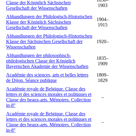
Classe der Königlich Sächsischen
1903
Gesellschaft der Wissenschaften
Abhandlungen der Philologisch-Historischen
1904–
Klasse der Königlich Sächsischen
1915
Gesellschaft der Wissenschaften
Abhandlungen der Philologisch-Historischen
Klasse der Sächsischen Gesellschaft der
1920–
Wissenschaften
Abhandlungen der philosophisch-
1835–
philologischen Classe der Königlich
1909
Bayerischen Akademie der Wissenschaften
Académie des sciences, arts et belles lettres
1809–
de Dijon. Séance publique
1829
Académie royale de Belgique. Classe des
lettres et des sciences morales et politiques et
–
Classe des beaux-arts. Mémoires. Collection
in-8°
Académie royale de Belgique. Classe des
lettres et des sciences morales et politiques et
–
Classe des beaux-arts. Mémoires. Collection
in-8°