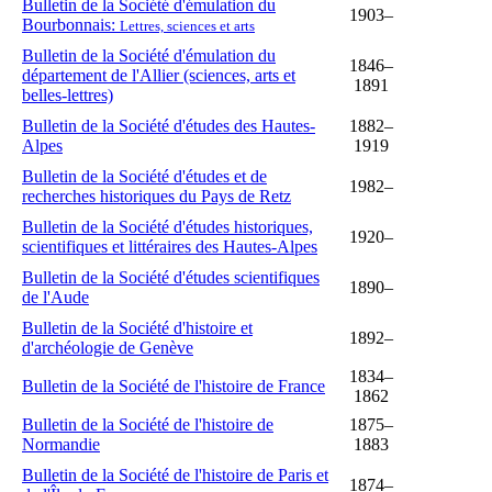
Bulletin de la Société d'émulation du
1903–
Bourbonnais:
Lettres, sciences et arts
Bulletin de la Société d'émulation du
1846–
département de l'Allier (sciences, arts et
1891
belles-lettres)
Bulletin de la Société d'études des Hautes-
1882–
Alpes
1919
Bulletin de la Société d'études et de
1982–
recherches historiques du Pays de Retz
Bulletin de la Société d'études historiques,
1920–
scientifiques et littéraires des Hautes-Alpes
Bulletin de la Société d'études scientifiques
1890–
de l'Aude
Bulletin de la Société d'histoire et
1892–
d'archéologie de Genève
1834–
Bulletin de la Société de l'histoire de France
1862
Bulletin de la Société de l'histoire de
1875–
Normandie
1883
Bulletin de la Société de l'histoire de Paris et
1874–