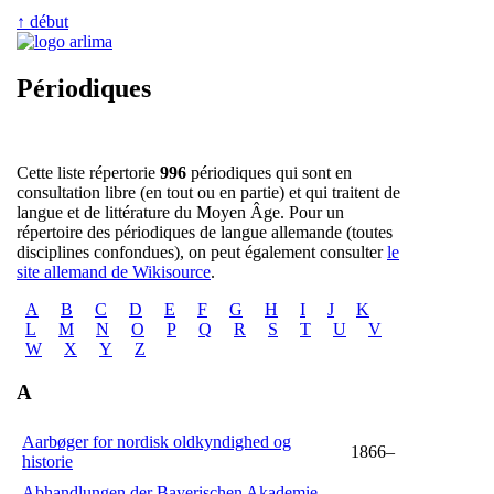
↑ début
Périodiques
Cette liste répertorie
996
périodiques qui sont en
consultation libre (en tout ou en partie) et qui traitent de
langue et de littérature du Moyen Âge. Pour un
répertoire des périodiques de langue allemande (toutes
disciplines confondues), on peut également consulter
le
site allemand de Wikisource
.
A
B
C
D
E
F
G
H
I
J
K
L
M
N
O
P
Q
R
S
T
U
V
W
X
Y
Z
A
Aarbøger for nordisk oldkyndighed og
1866–
historie
Abhandlungen der Bayerischen Akademie