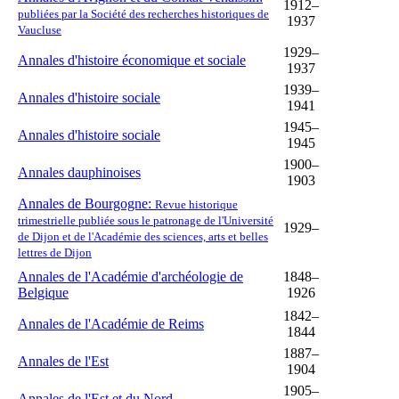
1912–
publiées par la Société des recherches historiques de
1937
Vaucluse
1929–
Annales d'histoire économique et sociale
1937
1939–
Annales d'histoire sociale
1941
1945–
Annales d'histoire sociale
1945
1900–
Annales dauphinoises
1903
Annales de Bourgogne:
Revue historique
trimestrielle publiée sous le patronage de l'Université
1929–
de Dijon et de l'Académie des sciences, arts et belles
lettres de Dijon
Annales de l'Académie d'archéologie de
1848–
Belgique
1926
1842–
Annales de l'Académie de Reims
1844
1887–
Annales de l'Est
1904
1905–
Annales de l'Est et du Nord