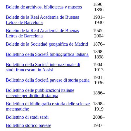
1896–
Boletín de archivos, bibliotecas y museos
1896
Boletín de la Real Academia de Buenas
1901–
Letras de Barcelona
1930
Boletín de la Real Academia de Buenas
1945–
Letras de Barcelona
2004
Boletín de la Sociedad geográfica de Madrid
1876–
1898–
Bollettino della Società bibliograffica italiana
1898
Bollettino della Società internazionale di
1904–
studi francescani in Assisi
1913
1901–
Bollettino della Società pavese di storia patria
1936
Bollettino delle pubblicazioni italiane
1886–
ricevute per diritto di stampa
Bollettino di bibliografia e storia delle scienze
1898–
matematiche
1919
Bollettino di studi sardi
2008–
Bollettino storico pavese
1937–