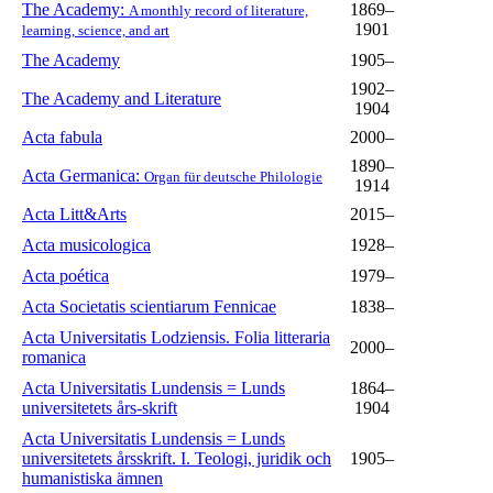
The Academy:
1869–
A monthly record of literature,
1901
learning, science, and art
The Academy
1905–
1902–
The Academy and Literature
1904
Acta fabula
2000–
1890–
Acta Germanica:
Organ für deutsche Philologie
1914
Acta Litt&Arts
2015–
Acta musicologica
1928–
Acta poética
1979–
Acta Societatis scientiarum Fennicae
1838–
Acta Universitatis Lodziensis. Folia litteraria
2000–
romanica
Acta Universitatis Lundensis = Lunds
1864–
universitetets års-skrift
1904
Acta Universitatis Lundensis = Lunds
universitetets årsskrift. I. Teologi, juridik och
1905–
humanistiska ämnen