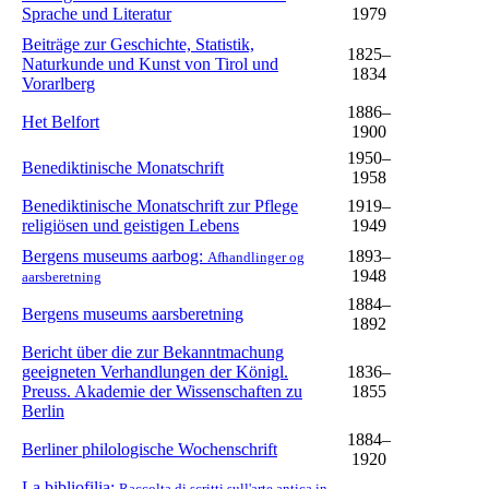
Sprache und Literatur
1979
Beiträge zur Geschichte, Statistik,
1825–
Naturkunde und Kunst von Tirol und
1834
Vorarlberg
1886–
Het Belfort
1900
1950–
Benediktinische Monatschrift
1958
Benediktinische Monatschrift zur Pflege
1919–
religiösen und geistigen Lebens
1949
Bergens museums aarbog:
1893–
Afhandlinger og
1948
aarsberetning
1884–
Bergens museums aarsberetning
1892
Bericht über die zur Bekanntmachung
geeigneten Verhandlungen der Königl.
1836–
Preuss. Akademie der Wissenschaften zu
1855
Berlin
1884–
Berliner philologische Wochenschrift
1920
La bibliofilia:
Raccolta di scritti sull'arte antica in