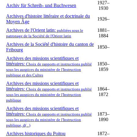
1927–
Archiv für Schreib- und Buchwesen
1930
Archives d'histoire littéraire et doctrinale du
1926–
Moyen Âge
Archives de l'Orient latin:
1881–
publiées sous le
1884
patronage de la Société de l'Orient latin
Archives de la Société d'histoire du canton de
1850–
Fribourg
Archives des missions scientifiques et
littéraires:
1850–
Choix de rapports et instructions publié
1859
sous les auspices du ministère de l'Instruction
publique et des Cultes
Archives des missions scientifiques et
littéraires:
1864–
Choix de rapports et instructions publié
1872
sous les auspices du ministère de l'Instruction
publique
Archives des missions scientifiques et
littéraires:
1873–
Choix de rapports et instructions publié
1890
sous les auspices du ministère de l'Instruction
publique, d(...)
Archives historiques du Poitou
1872–