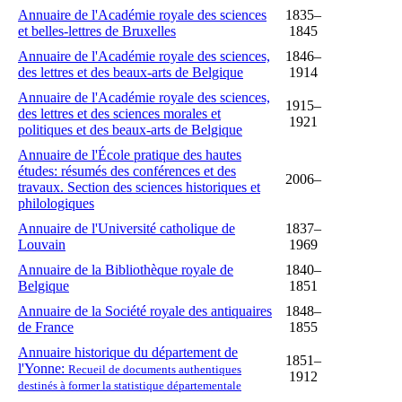
Annuaire de l'Académie royale des sciences
1835–
et belles-lettres de Bruxelles
1845
Annuaire de l'Académie royale des sciences,
1846–
des lettres et des beaux-arts de Belgique
1914
Annuaire de l'Académie royale des sciences,
1915–
des lettres et des sciences morales et
1921
politiques et des beaux-arts de Belgique
Annuaire de l'École pratique des hautes
études: résumés des conférences et des
2006–
travaux. Section des sciences historiques et
philologiques
Annuaire de l'Université catholique de
1837–
Louvain
1969
Annuaire de la Bibliothèque royale de
1840–
Belgique
1851
Annuaire de la Société royale des antiquaires
1848–
de France
1855
Annuaire historique du département de
1851–
l'Yonne:
Recueil de documents authentiques
1912
destinés à former la statistique départementale