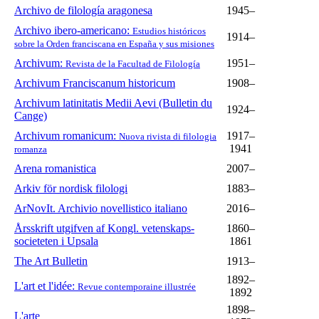
Archivo de filología aragonesa
1945–
Archivo ibero-americano:
Estudios históricos
1914–
sobre la Orden franciscana en España y sus misiones
Archivum:
1951–
Revista de la Facultad de Filología
Archivum Franciscanum historicum
1908–
Archivum latinitatis Medii Aevi (Bulletin du
1924–
Cange)
Archivum romanicum:
1917–
Nuova rivista di filologia
1941
romanza
Arena romanistica
2007–
Arkiv för nordisk filologi
1883–
ArNovIt. Archivio novellistico italiano
2016–
Årsskrift utgifven af Kongl. vetenskaps-
1860–
societeten i Upsala
1861
The Art Bulletin
1913–
1892–
L'art et l'idée:
Revue contemporaine illustrée
1892
1898–
L'arte