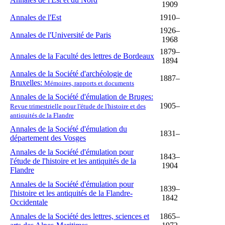
1909
Annales de l'Est
1910–
1926–
Annales de l'Université de Paris
1968
1879–
Annales de la Faculté des lettres de Bordeaux
1894
Annales de la Société d'archéologie de
1887–
Bruxelles:
Mémoires, rapports et documents
Annales de la Société d'émulation de Bruges:
1905–
Revue trimestrielle pour l'étude de l'histoire et des
antiquités de la Flandre
Annales de la Société d'émulation du
1831–
département des Vosges
Annales de la Société d'émulation pour
1843–
l'étude de l'histoire et les antiquités de la
1904
Flandre
Annales de la Société d'émulation pour
1839–
l'histoire et les antiquités de la Flandre-
1842
Occidentale
Annales de la Société des lettres, sciences et
1865–