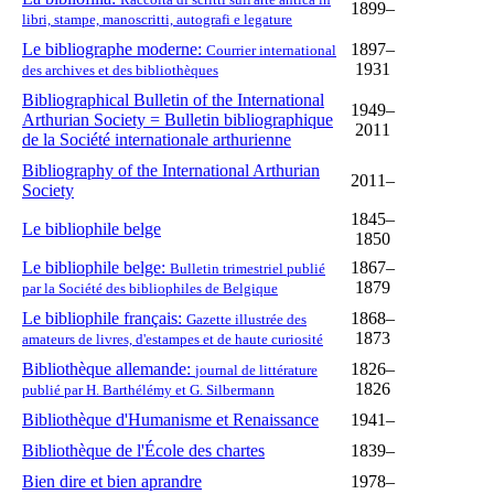
1899–
libri, stampe, manoscritti, autografi e legature
Le bibliographe moderne:
1897–
Courrier international
1931
des archives et des bibliothèques
Bibliographical Bulletin of the International
1949–
Arthurian Society = Bulletin bibliographique
2011
de la Société internationale arthurienne
Bibliography of the International Arthurian
2011–
Society
1845–
Le bibliophile belge
1850
Le bibliophile belge:
1867–
Bulletin trimestriel publié
1879
par la Société des bibliophiles de Belgique
Le bibliophile français:
1868–
Gazette illustrée des
1873
amateurs de livres, d'estampes et de haute curiosité
Bibliothèque allemande:
1826–
journal de littérature
1826
publié par H. Barthélémy et G. Silbermann
Bibliothèque d'Humanisme et Renaissance
1941–
Bibliothèque de l'École des chartes
1839–
Bien dire et bien aprandre
1978–