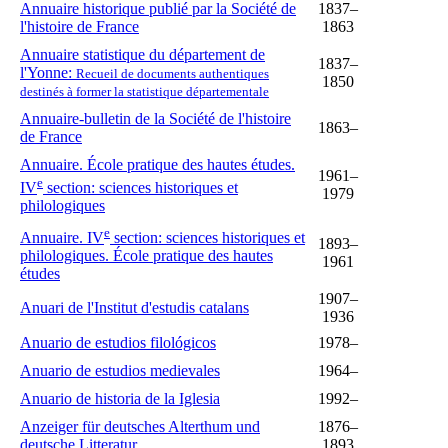
Annuaire historique publié par la Société de
1837–
l'histoire de France
1863
Annuaire statistique du département de
1837–
l'Yonne:
Recueil de documents authentiques
1850
destinés à former la statistique départementale
Annuaire-bulletin de la Société de l'histoire
1863–
de France
Annuaire. École pratique des hautes études.
1961–
e
IV
section: sciences historiques et
1979
philologiques
e
Annuaire. IV
section: sciences historiques et
1893–
philologiques. École pratique des hautes
1961
études
1907–
Anuari de l'Institut d'estudis catalans
1936
Anuario de estudios filológicos
1978–
Anuario de estudios medievales
1964–
Anuario de historia de la Iglesia
1992–
Anzeiger für deutsches Alterthum und
1876–
deutsche Litteratur
1893