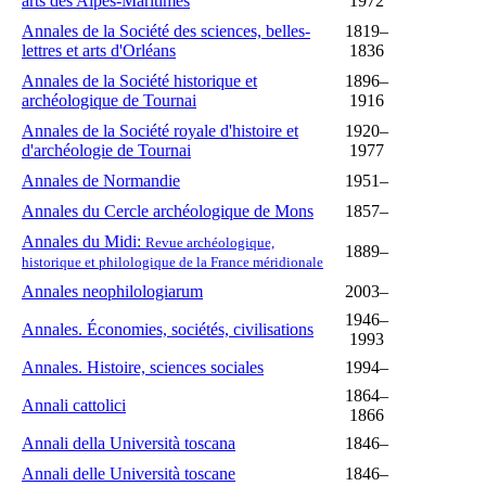
arts des Alpes-Maritimes
1972
Annales de la Société des sciences, belles-
1819–
lettres et arts d'Orléans
1836
Annales de la Société historique et
1896–
archéologique de Tournai
1916
Annales de la Société royale d'histoire et
1920–
d'archéologie de Tournai
1977
Annales de Normandie
1951–
Annales du Cercle archéologique de Mons
1857–
Annales du Midi:
Revue archéologique,
1889–
historique et philologique de la France méridionale
Annales neophilologiarum
2003–
1946–
Annales. Économies, sociétés, civilisations
1993
Annales. Histoire, sciences sociales
1994–
1864–
Annali cattolici
1866
Annali della Università toscana
1846–
Annali delle Università toscane
1846–