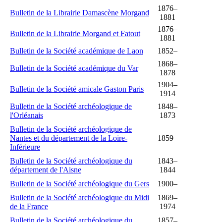
1876–
Bulletin de la Librairie Damascène Morgand
1881
1876–
Bulletin de la Librairie Morgand et Fatout
1881
Bulletin de la Société académique de Laon
1852–
1868–
Bulletin de la Société académique du Var
1878
1904–
Bulletin de la Société amicale Gaston Paris
1914
Bulletin de la Société archéologique de
1848–
l'Orléanais
1873
Bulletin de la Société archéologique de
Nantes et du département de la Loire-
1859–
Inférieure
Bulletin de la Société archéologique du
1843–
département de l'Aisne
1844
Bulletin de la Société archéologique du Gers
1900–
Bulletin de la Société archéologique du Midi
1869–
de la France
1974
Bulletin de la Société archéologique du
1857–