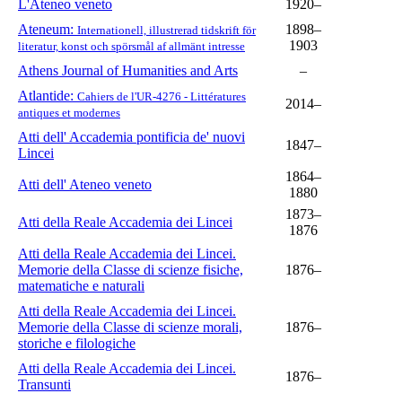
L'Ateneo veneto
1920–
Ateneum:
1898–
Internationell, illustrerad tidskrift för
1903
literatur, konst och spörsmål af allmänt intresse
Athens Journal of Humanities and Arts
–
Atlantide:
Cahiers de l'UR-4276 - Littératures
2014–
antiques et modernes
Atti dell' Accademia pontificia de' nuovi
1847–
Lincei
1864–
Atti dell' Ateneo veneto
1880
1873–
Atti della Reale Accademia dei Lincei
1876
Atti della Reale Accademia dei Lincei.
Memorie della Classe di scienze fisiche,
1876–
matematiche e naturali
Atti della Reale Accademia dei Lincei.
Memorie della Classe di scienze morali,
1876–
storiche e filologiche
Atti della Reale Accademia dei Lincei.
1876–
Transunti