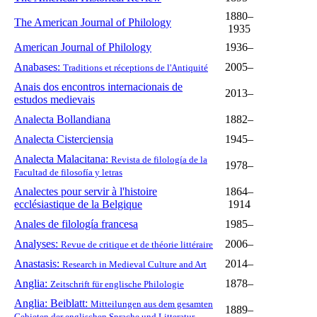
1880–
The American Journal of Philology
1935
American Journal of Philology
1936–
Anabases:
2005–
Traditions et réceptions de l'Antiquité
Anais dos encontros internacionais de
2013–
estudos medievais
Analecta Bollandiana
1882–
Analecta Cisterciensia
1945–
Analecta Malacitana:
Revista de filología de la
1978–
Facultad de filosofía y letras
Analectes pour servir à l'histoire
1864–
ecclésiastique de la Belgique
1914
Anales de filología francesa
1985–
Analyses:
2006–
Revue de critique et de théorie littéraire
Anastasis:
2014–
Research in Medieval Culture and Art
Anglia:
1878–
Zeitschrift für englische Philologie
Anglia: Beiblatt:
Mitteilungen aus dem gesamten
1889–
Gebieten der englischen Sprache und Litteratur.