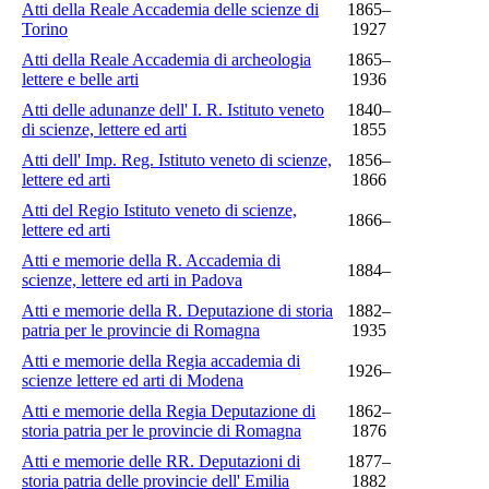
Atti della Reale Accademia delle scienze di
1865–
Torino
1927
Atti della Reale Accademia di archeologia
1865–
lettere e belle arti
1936
Atti delle adunanze dell' I. R. Istituto veneto
1840–
di scienze, lettere ed arti
1855
Atti dell' Imp. Reg. Istituto veneto di scienze,
1856–
lettere ed arti
1866
Atti del Regio Istituto veneto di scienze,
1866–
lettere ed arti
Atti e memorie della R. Accademia di
1884–
scienze, lettere ed arti in Padova
Atti e memorie della R. Deputazione di storia
1882–
patria per le provincie di Romagna
1935
Atti e memorie della Regia accademia di
1926–
scienze lettere ed arti di Modena
Atti e memorie della Regia Deputazione di
1862–
storia patria per le provincie di Romagna
1876
Atti e memorie delle RR. Deputazioni di
1877–
storia patria delle provincie dell' Emilia
1882