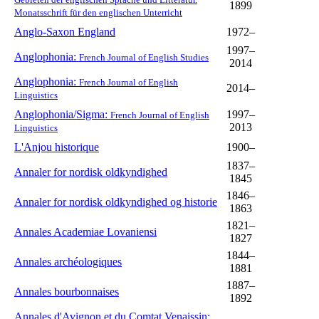
1899
Monatsschrift für den englischen Unterricht
Anglo-Saxon England
1972–
1997–
Anglophonia:
French Journal of English Studies
2014
Anglophonia:
French Journal of English
2014–
Linguistics
Anglophonia/Sigma:
1997–
French Journal of English
2013
Linguistics
L'Anjou historique
1900–
1837–
Annaler for nordisk oldkyndighed
1845
1846–
Annaler for nordisk oldkyndighed og historie
1863
1821–
Annales Academiae Lovaniensi
1827
1844–
Annales archéologiques
1881
1887–
Annales bourbonnaises
1892
Annales d'Avignon et du Comtat Venaissin: