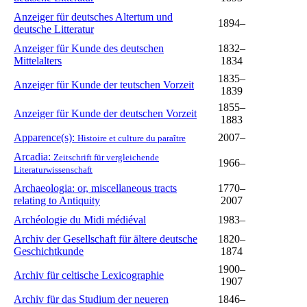
Anzeiger für deutsches Altertum und
1894–
deutsche Litteratur
Anzeiger für Kunde des deutschen
1832–
Mittelalters
1834
1835–
Anzeiger für Kunde der teutschen Vorzeit
1839
1855–
Anzeiger für Kunde der deutschen Vorzeit
1883
Apparence(s):
2007–
Histoire et culture du paraître
Arcadia:
Zeitschrift für vergleichende
1966–
Literaturwissenschaft
Archaeologia: or, miscellaneous tracts
1770–
relating to Antiquity
2007
Archéologie du Midi médiéval
1983–
Archiv der Gesellschaft für ältere deutsche
1820–
Geschichtkunde
1874
1900–
Archiv für celtische Lexicographie
1907
Archiv für das Studium der neueren
1846–