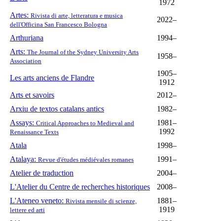
1972
Artes:
Rivista di arte, letteratura e musica
2022–
dell'Officina San Francesco Bologna
Arthuriana
1994–
Arts:
The Journal of the Sydney University Arts
1958–
Association
1905–
Les arts anciens de Flandre
1912
Arts et savoirs
2012–
Arxiu de textos catalans antics
1982–
Assays:
1981–
Critical Approaches to Medieval and
1992
Renaissance Texts
Atala
1998–
Atalaya:
1991–
Revue d'études médiévales romanes
Atelier de traduction
2004–
L'Atelier du Centre de recherches historiques
2008–
L'Ateneo veneto:
1881–
Rivista mensile di scienze,
1919
lettere ed arti