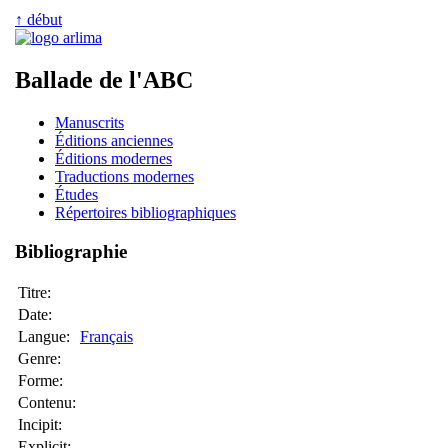
↑ début
Ballade de l'ABC
Manuscrits
Éditions anciennes
Éditions modernes
Traductions modernes
Études
Répertoires bibliographiques
Bibliographie
Titre:
Date:
Langue:
Français
Genre:
Forme:
Contenu:
Incipit:
Explicit: