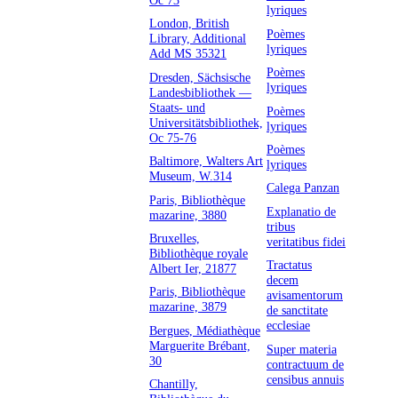
lyriques
London, British
Poèmes
Library, Additional
lyriques
Add MS 35321
Poèmes
Dresden, Sächsische
lyriques
Landesbibliothek —
Staats- und
Poèmes
Universitätsbibliothek,
lyriques
Oc 75-76
Poèmes
Baltimore, Walters Art
lyriques
Museum, W.314
Calega Panzan
Paris, Bibliothèque
Explanatio de
mazarine, 3880
tribus
Bruxelles,
veritatibus fidei
Bibliothèque royale
Tractatus
Albert Ier, 21877
decem
Paris, Bibliothèque
avisamentorum
mazarine, 3879
de sanctitate
ecclesiae
Bergues, Médiathèque
Marguerite Brébant,
Super materia
30
contractuum de
censibus annuis
Chantilly,