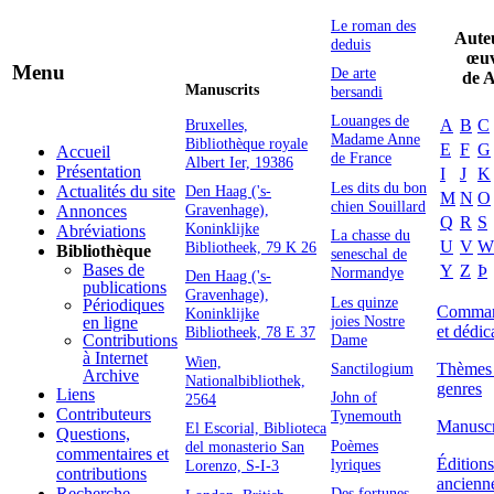
Le roman des
Auteu
deduis
œuv
Menu
De arte
de A
Manuscrits
bersandi
Louanges de
A
B
C
Bruxelles,
Madame Anne
Bibliothèque royale
E
F
G
Accueil
de France
Albert Ier, 19386
Présentation
I
J
K
Les dits du bon
Den Haag ('s-
Actualités du site
M
N
O
chien Souillard
Gravenhage),
Annonces
Q
R
S
Koninklijke
Abréviations
La chasse du
U
V
W
Bibliotheek, 79 K 26
Bibliothèque
seneschal de
Bases de
Y
Z
Þ
Normandye
Den Haag ('s-
publications
Gravenhage),
Les quinze
Périodiques
Command
Koninklijke
joies Nostre
en ligne
et dédic
Bibliotheek, 78 E 37
Dame
Contributions
à Internet
Wien,
Thèmes 
Sanctilogium
Archive
Nationalbibliothek,
genres
Liens
John of
2564
Contributeurs
Tynemouth
Manuscr
El Escorial, Biblioteca
Questions,
Poèmes
del monasterio San
commentaires et
Éditions
lyriques
Lorenzo, S-I-3
contributions
ancienn
Des fortunes
Recherche