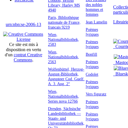
London, British
des nobles
Library, Harley MS
Collecti
hommes et
4940
particul
femmes
Paris, Bibliothèque
Librairi
Jean Lamelin
nationale de France,
urn:nbn:se-2006-13
français 9219
Poèmes
lyriques
Wien,
Nationalbibliothek,
Poèmes
2583
Ce site est mis à
Courri
lyriques
disposition en vertu
Wien,
Bonfill
d'un
contrat Creative
Nationalbibliothek,
Commons
.
2563
Poèmes
Masto
lyriques
Wolfenbüttel, Herzog-
Bluesk
August-Bibliothek,
Codolet
Augusteer Cod. Guelf.
Poèmes
A. 3. Aug. 2°
lyriques
Wien,
Vers figuratz
Nationalbibliothek,
Series nova 12766
Poèmes
lyriques
Dresden, Sächsische
Landesbibliothek —
Poèmes
Staats- und
lyriques
Universitätsbibliothek,
Poèmes
Oc 73