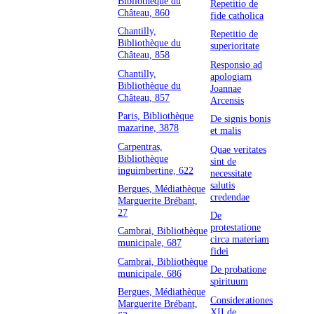
Bibliothèque du
Repetitio de
Château, 860
fide catholica
Chantilly,
Repetitio de
Bibliothèque du
superioritate
Château, 858
Responsio ad
Chantilly,
apologiam
Bibliothèque du
Joannae
Château, 857
Arcensis
Paris, Bibliothèque
De signis bonis
mazarine, 3878
et malis
Carpentras,
Quae veritates
Bibliothèque
sint de
inguimbertine, 622
necessitate
salutis
Bergues, Médiathèque
credendae
Marguerite Brébant,
27
De
protestatione
Cambrai, Bibliothèque
circa materiam
municipale, 687
fidei
Cambrai, Bibliothèque
De probatione
municipale, 686
spirituum
Bergues, Médiathèque
Considerationes
Marguerite Brébant,
XII de