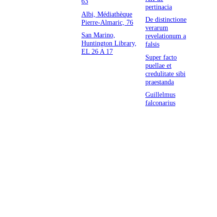
63
pertinacia
Albi, Médiathèque
De distinctione
Pierre-Almaric, 76
verarum
San Marino,
revelationum a
Huntington Library,
falsis
EL 26 A 17
Super facto
puellae et
credulitate sibi
praestanda
Guillelmus
falconarius