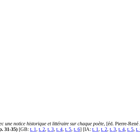
c une notice historique et littéraire sur chaque poète
, [éd. Pierre-René
 p. 31-35)
[GB:
t. 1
,
t. 2
,
t. 3
,
t. 4
,
t. 5
,
t. 6
] [IA:
t. 1
,
t. 2
,
t. 3
,
t. 4
,
t. 5
,
t.