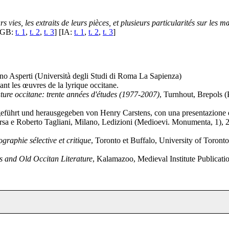
s vies, les extraits de leurs pièces, et plusieurs particularités sur les m
GB:
t. 1
,
t. 2
,
t. 3
] [IA:
t. 1
,
t. 2
,
t. 3
]
fano Asperti (Università degli Studi di Roma La Sapienza)
ant les œuvres de la lyrique occitane.
rature occitane: trente années d'études (1977-2007)
, Turnhout, Brepols (
rgeführt und herausgegeben von Henry Carstens, con una presentazione
orsa e Roberto Tagliani, Milano, Ledizioni (Medioevi. Monumenta, 1), 2
graphie sélective et critique
, Toronto et Buffalo, University of Toront
s and Old Occitan Literature
, Kalamazoo, Medieval Institute Publicati