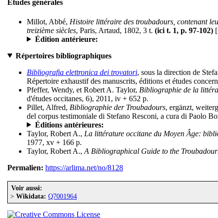
Études générales
Millot, Abbé,
Histoire littéraire des troubadours, contenant leur
treizième siècles
, Paris, Artaud, 1802, 3 t.
(ici t. 1, p. 97-102)
[
Édition antérieure:
Répertoires bibliographiques
Bibliografia elettronica dei trovatori
, sous la direction de Ste
Répertoire exhaustif des manuscrits, éditions et études concern
Pfeffer, Wendy, et Robert A. Taylor,
Bibliographie de la litté
d'études occitanes, 6), 2011, iv + 652 p.
Pillet, Alfred,
Bibliographie der Troubadours
, ergänzt, weite
del corpus testimoniale di Stefano Resconi, a cura di Paolo B
Éditions antérieures:
Taylor, Robert A.,
La littérature occitane du Moyen Âge: biblio
1977, xv + 166 p.
Taylor, Robert A.,
A Bibliographical Guide to the Troubadour
Permalien:
https://arlima.net/no/8128
Voir aussi:
>
Wikidata:
Q7001964