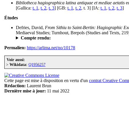
Bibliotheca hagiographica latina antiquae et mediae aetatis
ed
[Gallica:
t. 1
,
t. 2
,
t. 3
] [GB:
t. 1
,
t. 2
, t. 3] [IA:
t. 1
,
t. 2
,
t. 3
]
Études
Defries, David,
From Sithiu to Saint-Bertin: Hagiographic Ex
Mediaeval Studies; Turnhout, Brepols (Studies and Texts, 219)
Compte rendu:
Permalien:
https://arlima.net/no/10178
Voir aussi:
>
Wikidata:
Q1956257
Cette page est mise à disposition en vertu d'un
contrat Creative Co
Rédaction:
Laurent Brun
Dernière mise à jour:
11 mai 2022