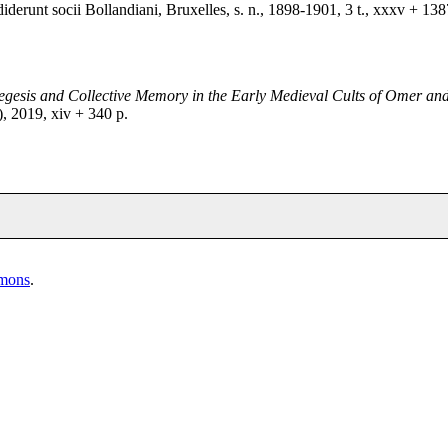
iderunt socii Bollandiani, Bruxelles, s. n., 1898-1901, 3 t., xxxv + 13
egesis and Collective Memory in the Early Medieval Cults of Omer and
, 2019, xiv + 340 p.
mmons
.