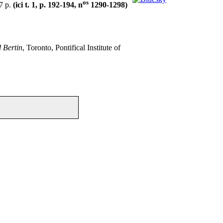
os
87 p.
(ici t. 1, p. 192-194, n
1290-1298)
 Bertin
, Toronto, Pontifical Institute of