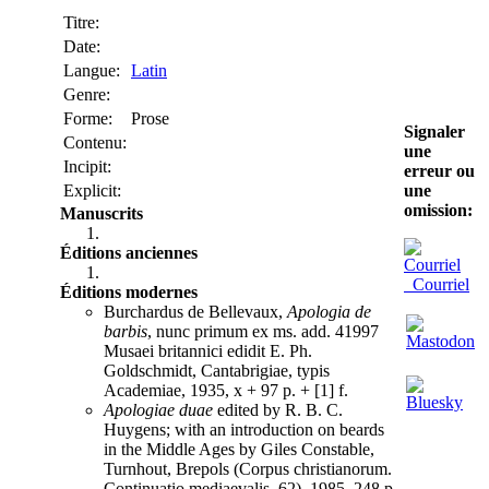
Titre:
Date:
Langue:
Latin
Genre:
Forme:
Prose
Signaler
Contenu:
une
Incipit:
erreur ou
une
Explicit:
omission:
Manuscrits
Éditions anciennes
Courriel
Éditions modernes
Burchardus de Bellevaux,
Apologia de
barbis
, nunc primum ex ms. add. 41997
Musaei britannici edidit E. Ph.
Goldschmidt, Cantabrigiae, typis
Academiae, 1935, x + 97 p. + [1] f.
Apologiae duae
edited by R. B. C.
Huygens; with an introduction on beards
in the Middle Ages by Giles Constable,
Turnhout, Brepols (Corpus christianorum.
Continuatio mediaevalis, 62), 1985, 248 p.