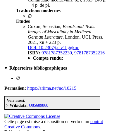
+ 4 p. de pl.
Traductions modernes
∅
Études
Coxon, Sebastian,
Beards and Texts:
Images of Masculinity in Medieval
German Literature
, London, UCL Press,
2021, xii + 223 p.
DOI: 10.2307/j.ctv1hggknc
ISBN:
9781787352230
,
9781787352216
Compte rendu:
Répertoires bibliographiques
∅
Permalien:
https://arlima.net/no/10215
Voir aussi:
>
Wikidata:
Q85689860
Cette page est mise à disposition en vertu d'un
contrat
Creative Commons
.