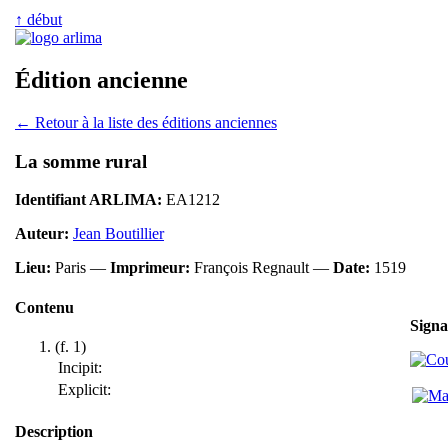
↑ début
Édition ancienne
← Retour à la liste des éditions anciennes
La somme rural
Identifiant ARLIMA:
EA1212
Auteur:
Jean Boutillier
Lieu:
Paris —
Imprimeur:
François Regnault —
Date:
1519
Contenu
Signa
(f. 1)
Incipit:
Explicit:
Description