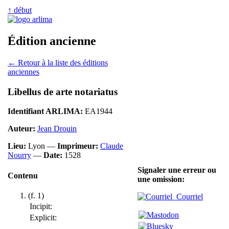
↑ début
Édition ancienne
← Retour à la liste des éditions
anciennes
Libellus de arte notariatus
Identifiant ARLIMA:
EA1944
Auteur:
Jean Drouin
Lieu:
Lyon —
Imprimeur:
Claude
Nourry
—
Date:
1528
Signaler une erreur ou
Contenu
une omission:
(f. 1)
Courriel
Incipit:
Explicit: