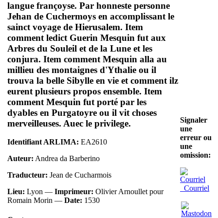
langue françoyse. Par honneste personne
Jehan de Cuchermoys en accomplissant le
sainct voyage de Hierusalem. Item
comment ledict Guerin Mesquin fut aux
Arbres du Souleil et de la Lune et les
conjura. Item comment Mesquin alla au
millieu des montaignes d'Ythalie ou il
trouva la belle Sibylle en vie et comment ilz
eurent plusieurs propos ensemble. Item
comment Mesquin fut porté par les
dyables en Purgatoyre ou il vit choses
Signaler
merveilleuses. Auec le privilege.
une
erreur ou
Identifiant ARLIMA:
EA2610
une
omission:
Auteur:
Andrea da Barberino
Traducteur:
Jean de Cucharmois
Courriel
Lieu:
Lyon —
Imprimeur:
Olivier Arnoullet pour
Romain Morin —
Date:
1530