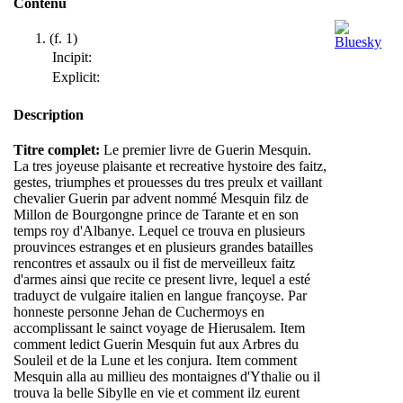
Contenu
(f. 1)
Incipit:
Explicit:
Description
Titre complet:
Le premier livre de Guerin Mesquin.
La tres joyeuse plaisante et recreative hystoire des faitz,
gestes, triumphes et prouesses du tres preulx et vaillant
chevalier Guerin par advent nommé Mesquin filz de
Millon de Bourgongne prince de Tarante et en son
temps roy d'Albanye. Lequel ce trouva en plusieurs
prouvinces estranges et en plusieurs grandes batailles
rencontres et assaulx ou il fist de merveilleux faitz
d'armes ainsi que recite ce present livre, lequel a esté
traduyct de vulgaire italien en langue françoyse. Par
honneste personne Jehan de Cuchermoys en
accomplissant le sainct voyage de Hierusalem. Item
comment ledict Guerin Mesquin fut aux Arbres du
Souleil et de la Lune et les conjura. Item comment
Mesquin alla au millieu des montaignes d'Ythalie ou il
trouva la belle Sibylle en vie et comment ilz eurent