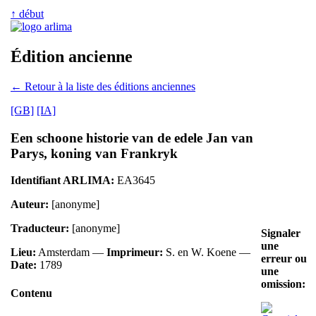
↑ début
Édition ancienne
← Retour à la liste des éditions anciennes
[GB]
[IA]
Een schoone historie van de edele Jan van
Parys, koning van Frankryk
Identifiant ARLIMA:
EA3645
Auteur:
[anonyme]
Traducteur:
[anonyme]
Signaler
une
Lieu:
Amsterdam —
Imprimeur:
S. en W. Koene —
erreur ou
Date:
1789
une
omission:
Contenu