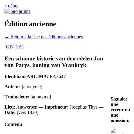
↑ début
Édition ancienne
← Retour à la liste des éditions anciennes
[GB]
[IA]
Een schoone historie van den edelen Jan
van Parys, koning van Vrankryk
Identifiant ARLIMA:
EA3647
Auteur:
[anonyme]
Traducteur:
[anonyme]
Signaler
une
Lieu:
Antwerpen —
Imprimeur:
Josephus Thys —
erreur ou
Date:
[vers 1830]
une
omission:
Contenu