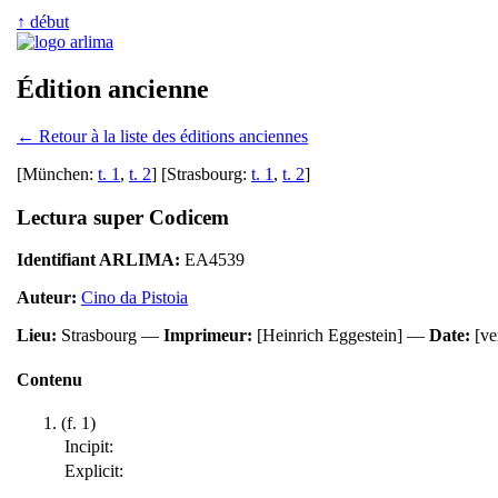
↑ début
Édition ancienne
← Retour à la liste des éditions anciennes
[München:
t. 1
,
t. 2
] [Strasbourg:
t. 1
,
t. 2
]
Lectura super Codicem
Identifiant ARLIMA:
EA4539
Auteur:
Cino da Pistoia
Lieu:
Strasbourg —
Imprimeur:
[Heinrich Eggestein] —
Date:
[ve
Contenu
(f. 1)
Incipit:
Explicit: