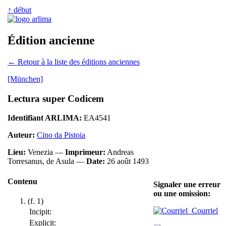
↑ début
Édition ancienne
← Retour à la liste des éditions anciennes
[München]
Lectura super Codicem
Identifiant ARLIMA:
EA4541
Auteur:
Cino da Pistoia
Lieu:
Venezia —
Imprimeur:
Andreas
Torresanus, de Asula —
Date:
26 août 1493
Contenu
Signaler une erreur
ou une omission:
(f. 1)
Courriel
Incipit:
Explicit: