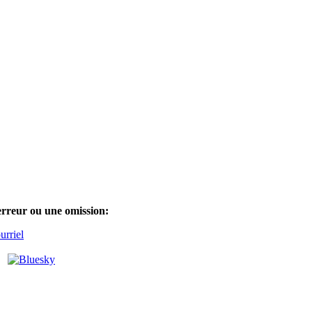
erreur ou une omission:
rriel