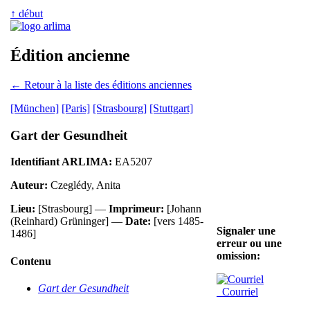
↑ début
Édition ancienne
← Retour à la liste des éditions anciennes
[München]
[Paris]
[Strasbourg]
[Stuttgart]
Gart der Gesundheit
Identifiant ARLIMA:
EA5207
Auteur:
Czeglédy, Anita
Lieu:
[Strasbourg] —
Imprimeur:
[Johann
(Reinhard) Grüninger] —
Date:
[vers 1485-
Signaler une
1486]
erreur ou une
omission:
Contenu
Gart der Gesundheit
Courriel