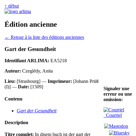
↑ début
Édition ancienne
← Retour à la liste des éditions anciennes
Gart der Gesundheit
Identifiant ARLIMA:
EA5218
Auteur:
Czeglédy, Anita
Lieu:
[Strasbourg] —
Imprimeur:
[Johann Prüß
(I)] —
Date:
[1509]
Signaler une
erreur ou une
Contenu
omission:
Gart der Gesundheit
Courriel
Description
Titre complet:
In disem buch ist der gart der