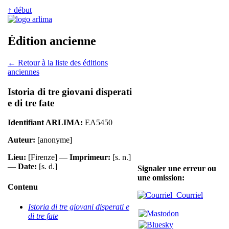
↑ début
Édition ancienne
← Retour à la liste des éditions
anciennes
Istoria di tre giovani disperati
e di tre fate
Identifiant ARLIMA:
EA5450
Auteur:
[anonyme]
Lieu:
[Firenze] —
Imprimeur:
[s. n.]
—
Date:
[s. d.]
Signaler une erreur ou
une omission:
Contenu
Courriel
Istoria di tre giovani disperati e
di tre fate