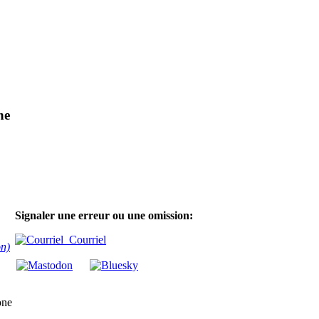
ne
Signaler une erreur ou une omission:
Courriel
on)
one