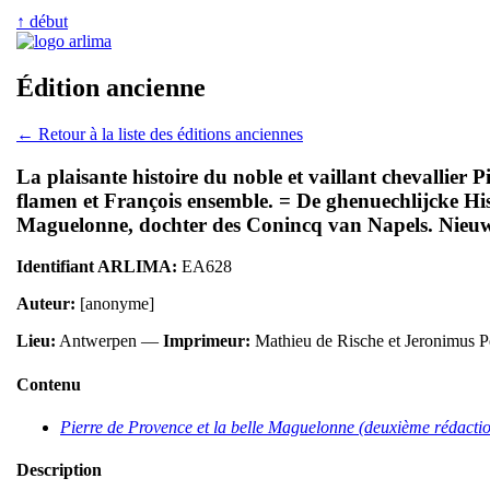
↑ début
Édition ancienne
← Retour à la liste des éditions anciennes
La plaisante histoire du noble et vaillant chevallier 
flamen et François ensemble. = De ghenuechlijcke H
Maguelonne, dochter des Conincq van Napels. Nieuwe
Identifiant ARLIMA:
EA628
Auteur:
[anonyme]
Lieu:
Antwerpen —
Imprimeur:
Mathieu de Rische et Jeronimus
Contenu
Pierre de Provence et la belle Maguelonne (deuxième rédacti
Description