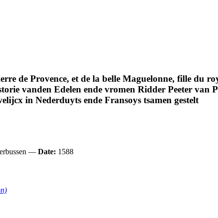
Pierre de Provence, et de la belle Maguelonne, fille du 
istorie vanden Edelen ende vromen Ridder Peeter van 
lijcx in Nederduyts ende Fransoys tsamen gestelt
 Perbussen —
Date:
1588
on)