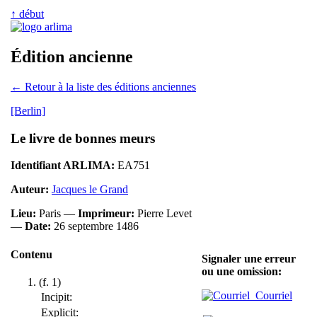
↑ début
Édition ancienne
← Retour à la liste des éditions anciennes
[Berlin]
Le livre de bonnes meurs
Identifiant ARLIMA:
EA751
Auteur:
Jacques le Grand
Lieu:
Paris —
Imprimeur:
Pierre Levet
—
Date:
26 septembre 1486
Contenu
Signaler une erreur
ou une omission:
(f. 1)
Courriel
Incipit:
Explicit: