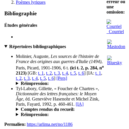
erreur ou
Poèmes lyriques
une
omission:
Bibliographie
Études générales
Courriel
Répertoires bibliographiques
Molinier, Auguste,
Les sources de l'histoire de
France des origines aux guerres d'Italie (1494)
,
o
Paris, Picard, 1901-1906, 6 t.
(ici t. 2, p. 284, n
2123)
[GB:
t. 1
,
t. 2
,
t. 3
,
t. 4
,
t. 5
,
t. 6
] [IA:
t. 1
,
t. 2
,
t. 3
,
t. 4
,
t. 5
,
t. 6
]
[Pers]
Réimpression:
Tyl-Labory, Gillette, « Foucher de Chartres »,
Dictionnaire des lettres françaises: le Moyen
Âge
, éd. Geneviève Hasenohr et Michel Zink,
Paris, Fayard, 1992, p. 460-461.
[IA]
Comptes rendus du recueil:
Réimpression:
Permalien:
https://arlima.net/no/1186