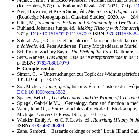
Maillet, Fanny, Francesco Montorsi, Martina Albertini et Sara F
(Rencontres, 537; Civilisation médiévale, 46), 2021, 319 p.
DO
Neil, Brownen, et Kosta Simic, éd.,
Memories of Utopia: The R
(Routledge Monographs in Classical Studies), 2020, xv + 284
Otter, M.,
Inventiones: Fiction and Referentiality in Twelfth-C
Ruhland, Johannes Junge, éd.,
Making History with Manuscri
337 p.
DOI: 10.1515/9783111557007
ISBN:
9783111556888
Sakkal, Aya, « Croisés et musulmans à la recherche de la paix 
médiévale
, éd. Peter Andersen, Fanny Moghaddassi et Muriel
Schiffman, Zachary Sayre,
The Birth of the Past
, Baltimore, 
Seitz, Annette,
Das lange Ende der Kreuzfahrerreiche in der U
p.
ISBN:
9783786814979
Compte rendu:
Simon, G., « Untersuchungen zur Topik der Widmungsbriefe mi
1959-1960, p. 73-153.
Sot, Michel, «
Liber
,
gesta
, histoire. Écrire l’histoire des évê
DOI: 10.4000/cem.6882
Spacey, Beth C.,
The Miraculous and the Writing of Crusade 
Spiegel, Gabrielle M., « Genealogy: form and function in medie
Ward, John O., « Some principles of rhetorical historiography 
Michigan University Press, 1985, p. 103-165.
Winkler, Emily A., et C. P. Lewis, éd.,
Rewriting History in t
ISBN:
9782503596860
Zane, Sanford, « Bastards or kings or both? Louis III and Car