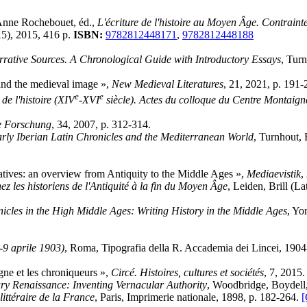
Anne Rochebouet, éd.,
L'écriture de l'histoire au Moyen Âge. Contraint
15), 2015, 416 p.
ISBN:
9782812448171
,
9782812448188
rative Sources. A Chronological Guide with Introductory Essays
, Tur
e and the medieval image »,
New Medieval Literatures
, 21, 2021, p. 191-
e
e
 de l'histoire (XIV
-XVI
siècle). Actes du colloque du Centre Montaig
che Forschung
, 34, 2007, p. 312-314.
 Early Iberian Latin Chronicles and the Mediterranean World
, Turnhout,
ratives: an overview from Antiquity to the Middle Ages »,
Mediaevistik
,
hez les historiens de l'Antiquité à la fin du Moyen Âge
, Leiden, Brill (L
icles in the High Middle Ages: Writing History in the Middle Ages
, Yo
-9 aprile 1903)
, Roma, Tipografia della R. Accademia dei Lincei, 1904
gne et les chroniqueurs »,
Circé. Histoires, cultures et sociétés
, 7, 2015
ry Renaissance: Inventing Vernacular Authority
, Woodbridge, Boydell
littéraire de la France
, Paris, Imprimerie nationale, 1898, p. 182-264.