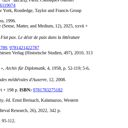
I
-XIV
siècles)
, Paris, Classiques Garnier
6119074
w York, Routledge, Taylor and Francis Group
ss, 1996.
er (Sense, Matter, and Medium, 12), 2025, xxvii +
,
Fiat pax. Le désir de paix dans la littérature
2789
,
9781421422787
iesen Verlag (Historische Studien, 497), 2010, 313
 »,
Archiv für Diplomatik
, 4, 1958, p. 52-119; 5-6,
tudes médiévales d'Auxerre
, 12, 2008.
vi + 198 p.
ISBN:
9781783275182
hy
, éd. Ernst Breisach, Kalamazoo, Western
dieval Research, 26), 2022, 342 p.
. 95-112.