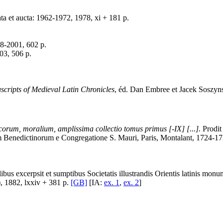
ata et aucta: 1962-1972, 1978, xi + 181 p.
98-2001, 602 p.
03, 506 p.
cripts of Medieval Latin Chronicles
, éd. Dan Embree et Jacek Soszynsk
rum, moralium, amplissima collectio tomus primus [-IX] [...].
Prodit
Benedictinorum e Congregatione S. Mauri, Paris, Montalant, 1724-17
ibus excerpsit et sumptibus Societatis illustrandis Orientis latinis mo
3), 1882, lxxiv + 381 p.
[GB]
[IA:
ex. 1
,
ex. 2
]