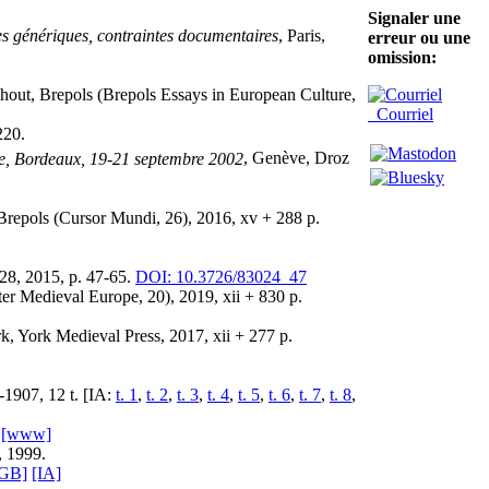
Signaler une
es génériques, contraintes documentaires
, Paris,
erreur ou une
omission:
nhout, Brepols (Brepols Essays in European Culture,
Courriel
220.
ne, Bordeaux, 19-21 septembre 2002
, Genève, Droz
 Brepols (Cursor Mundi, 26), 2016, xv + 288 p.
 28, 2015, p. 47-65.
DOI: 10.3726/83024_47
ater Medieval Europe, 20), 2019, xii + 830 p.
rk, York Medieval Press, 2017, xii + 277 p.
-1907, 12 t. [IA:
t. 1
,
t. 2
,
t. 3
,
t. 4
,
t. 5
,
t. 6
,
t. 7
,
t. 8
,
.
[www]
, 1999.
[GB]
[IA]