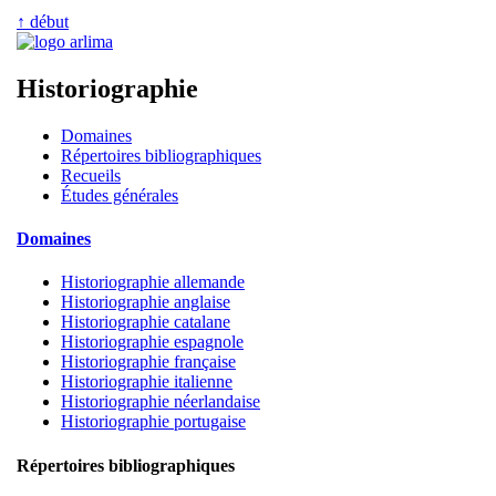
↑ début
Historiographie
Domaines
Répertoires bibliographiques
Recueils
Études générales
Domaines
Historiographie allemande
Historiographie anglaise
Historiographie catalane
Historiographie espagnole
Historiographie française
Historiographie italienne
Historiographie néerlandaise
Historiographie portugaise
Répertoires bibliographiques