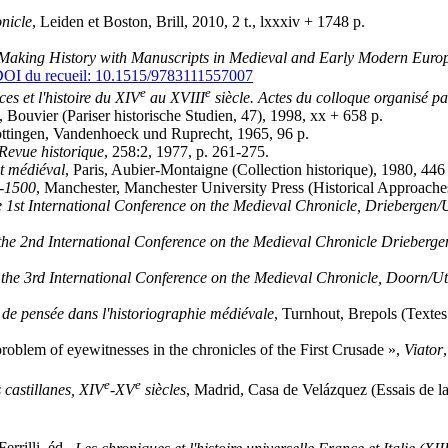
nicle
, Leiden et Boston, Brill, 2010, 2 t., lxxxiv + 1748 p.
Making History with Manuscripts in Medieval and Early Modern Euro
OI du recueil: 10.1515/9783111557007
e
e
ces et l'histoire du XIV
au XVIII
siècle. Actes du colloque organisé par
 Bouvier (Pariser historische Studien, 47), 1998, xx + 658 p.
öttingen, Vandenhoeck und Ruprecht, 1965, 96 p.
Revue historique
, 258:2, 1977, p. 261-275.
nt médiéval
, Paris, Aubier-Montaigne (Collection historique), 1980, 446
0-1500
, Manchester, Manchester University Press (Historical Approache
 1st International Conference on the Medieval Chronicle, Driebergen/
the 2nd International Conference on the Medieval Chronicle Drieberge
 the 3rd International Conference on the Medieval Chronicle, Doorn/U
de pensée dans l'historiographie médiévale
, Turnhout, Brepols (Texte
problem of eyewitnesses in the chronicles of the First Crusade »,
Viator
e
e
s castillanes, XIV
-XV
siècles
, Madrid, Casa de Velázquez (Essais de la