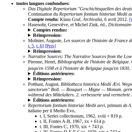
toutes langues confondues:
Das Digitale Repertorium "Geschichtsquellen des deuts
Continuation du
Repertorium fontium historiae Medii a
Compte rendu:
Klaus Graf,
Archivalia
, 6 avril 2012.
[
Hasenohr, Geneviève, et Michel Zink, éd.,
Dictionnaire
Comptes rendus:
Réimpression:
Molinier, Auguste,
Les sources de l'histoire de France d
t. 5
,
t. 6
]
[Pers]
Réimpression:
Narrative Sources: The Narrative Sources from the Low
Pirenne, Henri,
Bibliographie de l'histoire de Belgique.
jusqu'en 1598 et à l'histoire de Belgique jusqu'en 1830
,
Éditions antérieures:
Réimpression:
Potthast, August,
Bibliotheca historica Medii Ævi. Wegw
sanctorum" Boll. — Bouquet — Migne — Monum. germ. hi
während des Mittelalters. 2. verbesserte und vermehrte
Éditions antérieures:
Repertorium fontium historiae Medii aevi
, primum ab Au
italiano per il Medio Evo,
t. I, Series collectionum, 1962, xviii + 819 p.
t. II, Fontes A-B, 1967, xx + 614 p.
t. III, Fontes C, 1970, xix + 743 p.
t. IV, Fontes D-E-F-Gez, 1976, xix + 743 p.