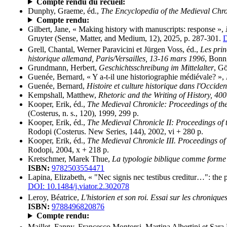
Compte rendu du recueil:
Dunphy, Graeme, éd.,
The Encyclopedia of the Medieval Chro
Compte rendu:
Gilbert, Jane, « Making history with manuscripts: response »,
Gruyter (Sense, Matter, and Medium, 12), 2025, p. 287-301.
D
Grell, Chantal, Werner Paravicini et Jürgen Voss, éd.,
Les prin
historique allemand, Paris/Versailles, 13-16 mars 1996
, Bonn,
Grundmann, Herbert,
Geschichtsschreibung im Mittelalter
, G
Guenée, Bernard, « Y a-t-il une historiographie médiévale? »,
Guenée, Bernard,
Histoire et culture historique dans l'Occide
Kempshall, Matthew,
Rhetoric and the Writing of History, 40
Kooper, Erik, éd.,
The Medieval Chronicle: Proceedings of the
(Costerus, n. s., 120), 1999, 299 p.
Kooper, Erik, éd.,
The Medieval Chronicle II: Proceedings of 
Rodopi (Costerus. New Series, 144), 2002, vi + 280 p.
Kooper, Erik, éd.,
The Medieval Chronicle III. Proceedings of
Rodopi, 2004, x + 218 p.
Kretschmer, Marek Thue,
La typologie biblique comme forme 
ISBN:
9782503554471
Lapina, Elizabeth, « "Nec signis nec testibus creditur…": the 
DOI: 10.1484/j.viator.2.302078
Leroy, Béatrice,
L'historien et son roi. Essai sur les chronique
ISBN:
9788496820876
Compte rendu: