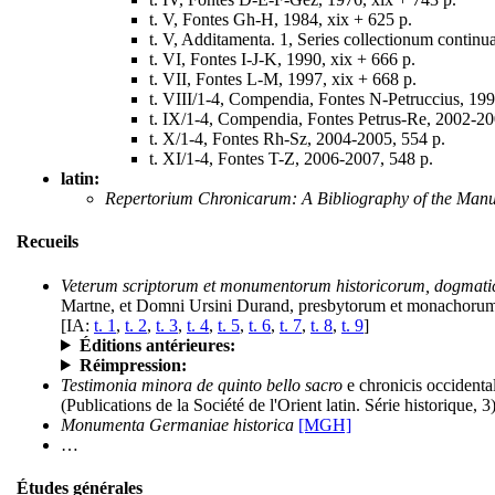
t. V, Fontes Gh-H, 1984, xix + 625 p.
t. V, Additamenta. 1, Series collectionum continu
t. VI, Fontes I-J-K, 1990, xix + 666 p.
t. VII, Fontes L-M, 1997, xix + 668 p.
t. VIII/1-4, Compendia, Fontes N-Petruccius, 19
t. IX/1-4, Compendia, Fontes Petrus-Re, 2002-20
t. X/1-4, Fontes Rh-Sz, 2004-2005, 554 p.
t. XI/1-4, Fontes T-Z, 2006-2007, 548 p.
latin:
Repertorium Chronicarum: A Bibliography of the Manus
Recueils
Veterum scriptorum et monumentorum historicorum, dogmatico
Martne, et Domni Ursini Durand, presbytorum et monachorum 
[IA:
t. 1
,
t. 2
,
t. 3
,
t. 4
,
t. 5
,
t. 6
,
t. 7
,
t. 8
,
t. 9
]
Éditions antérieures:
Réimpression:
Testimonia minora de quinto bello sacro
e chronicis occidental
(Publications de la Société de l'Orient latin. Série historique, 
Monumenta Germaniae historica
[MGH]
…
Études générales