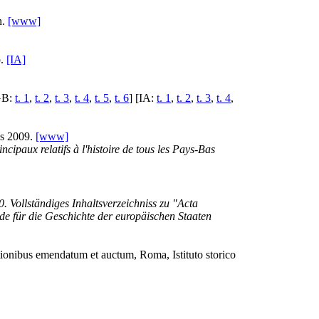
n.
[www]
p.
[IA]
[GB:
t. 1
,
t. 2
,
t. 3
,
t. 4
,
t. 5
,
t. 6
] [IA:
t. 1
,
t. 2
,
t. 3
,
t. 4
,
is 2009.
[www]
cipaux relatifs à l'histoire de tous les Pays-Bas
. Vollständiges Inhaltsverzeichniss zu "Acta
 für die Geschichte der europäischen Staaten
tionibus emendatum et auctum, Roma, Istituto storico