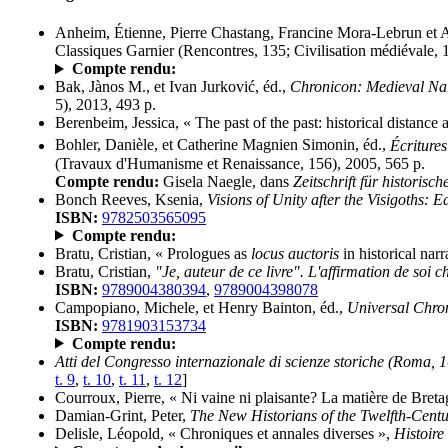
Anheim, Étienne, Pierre Chastang, Francine Mora-Lebrun et 
Classiques Garnier (Rencontres, 135; Civilisation médiévale, 
Compte rendu:
Bak, Jànos M., et Ivan Jurković, éd.,
Chronicon: Medieval Nar
5), 2013, 493 p.
Berenbeim, Jessica, « The past of the past: historical distanc
Bohler, Danièle, et Catherine Magnien Simonin, éd.,
Écritures
(Travaux d'Humanisme et Renaissance, 156), 2005, 565 p.
Compte rendu:
Gisela Naegle, dans
Zeitschrift für historis
Bonch Reeves, Ksenia,
Visions of Unity after the Visigoths:
ISBN:
9782503565095
Compte rendu:
Bratu, Cristian, « Prologues as
locus auctoris
in historical nar
Bratu, Cristian,
"Je, auteur de ce livre". L'affirmation de soi c
ISBN:
9789004380394
,
9789004398078
Campopiano, Michele, et Henry Bainton, éd.,
Universal Chron
ISBN:
9781903153734
Compte rendu:
Atti del Congresso internazionale di scienze storiche (Roma, 1
t. 9
,
t. 10
,
t. 11
,
t. 12
]
Courroux, Pierre, « Ni vaine ni plaisante? La matière de Breta
Damian-Grint, Peter,
The New Historians of the Twelfth-Centu
Delisle, Léopold, « Chroniques et annales diverses »,
Histoire 