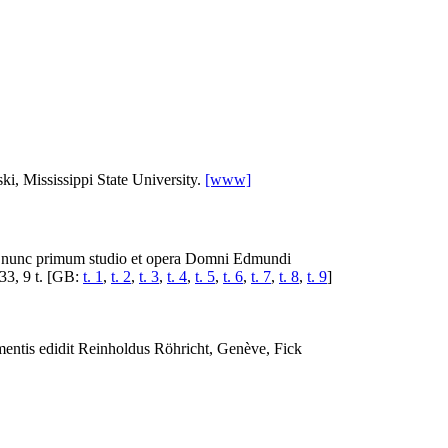
i, Mississippi State University.
[www]
 nunc primum studio et opera Domni Edmundi
33, 9 t. [GB:
t. 1
,
t. 2
,
t. 3
,
t. 4
,
t. 5
,
t. 6
,
t. 7
,
t. 8
,
t. 9
]
numentis edidit Reinholdus Röhricht, Genève, Fick