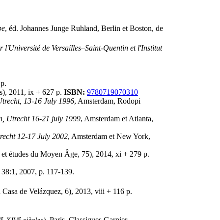
pe
, éd. Johannes Junge Ruhland, Berlin et Boston, de
 l'Université de Versailles–Saint-Quentin et l'Institut
 p.
s), 2011, ix + 627 p.
ISBN:
9780719070310
Utrecht, 13-16 July 1996
, Amsterdam, Rodopi
n, Utrecht 16-21 july 1999
, Amsterdam et Atlanta,
trecht 12-17 July 2002
, Amsterdam et New York,
s et études du Moyen Âge, 75), 2014, xi + 279 p.
, 38:1, 2007, p. 117-139.
 Casa de Velázquez, 6), 2013, viii + 116 p.
e
e