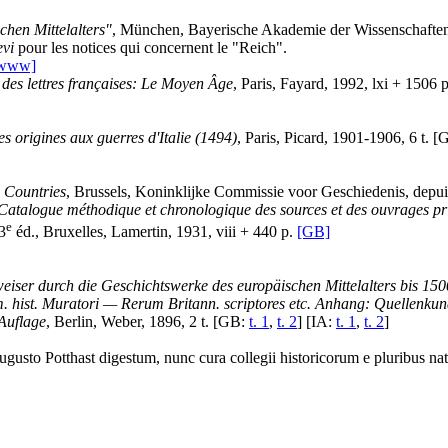
chen Mittelalters"
, München, Bayerische Akademie der Wissenschafte
evi
pour les notices qui concernent le "Reich".
www]
 des lettres françaises: Le Moyen Âge
, Paris, Fayard, 1992, lxi + 1506 
es origines aux guerres d'Italie (1494)
, Paris, Picard, 1901-1906, 6 t. 
 Countries
, Brussels, Koninklijke Commissie voor Geschiedenis, depu
 Catalogue méthodique et chronologique des sources et des ouvrages prin
e
 3
éd., Bruxelles, Lamertin, 1931, viii + 440 p.
[GB]
eiser durch die Geschichtswerke des europäischen Mittelalters bis 1500
st. Muratori — Rerum Britann. scriptores etc. Anhang: Quellenkunde
 Auflage
, Berlin, Weber, 1896, 2 t. [GB:
t. 1
,
t. 2
] [IA:
t. 1
,
t. 2
]
gusto Potthast digestum, nunc cura collegii historicorum e pluribus na