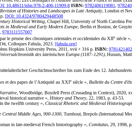
errilli, éd.,
Les chroniques et l'histoire universelle France et Italie (XII
I: 10.48611/isbn.978-2-406-11909-8
ISBN:
9782406119081
,
978240
evision of Histories and Landscapes in Late Antiquity
, London et Ne
 p.
DOI: 10.4324/9780429448508
entury Historical Writing
, Chapel Hill, University of North Carolina Pre
pts in Medieval and Early Modern Europe
, Berlin et Boston, de Gruyt
,
9783111557007
e
par le prisme des chroniques orientales et occidentales du XII
siècle »
 Ott, Colloques Fabula, 2023.
[fabula.org]
Johns Hopkins University Press, 2011, xvii + 316 p.
ISBN:
978142140
niversalchronistik des lateinischen Europa (1187–1291)
, Husum, Matth
ttelalterlicher Geschichtsschreiber bis zum Ende des 12. Jahrhunderts
e
ques et des papes de l’Antiquité au XXI
siècle »,
Bulletin du Centre d'é
Narrative
, Woodbridge, Boydell Press (Crusading in Context), 2020, x
val historical narrative »,
History and Theory
, 22, 1983, p. 43-53.
in the twelfth century »,
Classical Rhetoric and Medieval Historiograp
he Central Middle Ages, 900-1300
, Turnhout, Brepols (International Me
loman in late-medieval French historiography »,
Comitatus
, 29, 1998, p