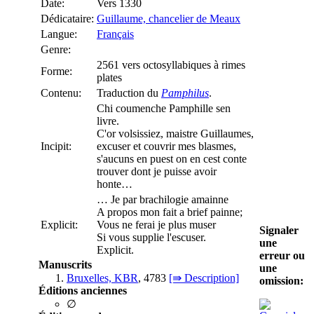
Date:
Vers 1330
Dédicataire:
Guillaume, chancelier de Meaux
Langue:
Français
Genre:
2561 vers octosyllabiques à rimes
Forme:
plates
Contenu:
Traduction du
Pamphilus
.
Chi coumenche Pamphille sen
livre.
C'or volsissiez, maistre Guillaumes,
Incipit:
excuser et couvrir mes blasmes,
s'aucuns en puest on en cest conte
trouver dont je puisse avoir
honte…
… Je par brachilogie amainne
A propos mon fait a brief painne;
Explicit:
Vous ne ferai je plus muser
Signaler
Si vous supplie l'escuser.
une
Explicit.
erreur ou
Manuscrits
une
Bruxelles, KBR
, 4783
[⇛ Description]
omission:
Éditions anciennes
∅