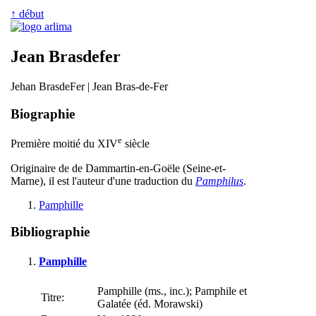
↑ début
Jean Brasdefer
Jehan BrasdeFer | Jean Bras-de-Fer
Biographie
e
Première moitié du XIV
siècle
Originaire de de Dammartin-en-Goële (Seine-et-
Marne), il est l'auteur d'une traduction du
Pamphilus
.
Pamphille
Bibliographie
Pamphille
Pamphille (ms., inc.); Pamphile et
Titre:
Galatée (éd. Morawski)