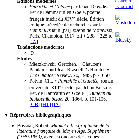
Éditions modernes
Courriel
Pamphile et Galatée
par Jehan Bras-de-
Fer de Dammartin-en-Goële, poème
e
français inédit du XIV
siècle. Édition
critique précédée de recherches sur le
Pamphilus
latin [par] Joseph de Morawski,
Paris, Champion, 1917, xii + 238 + 228 p.
[IA]
Traductions modernes
∅
Études
Mieszkowski, Gretchen, « Chaucer's
Pandarus and Jean Brasdefer's Houdee »,
The Chaucer Review
, 20, 1985, p. 40-60.
Potvin, Ch., «
Pamphile et Galatée
, roman
e
en vers du XIII
siècle, par Jehan Bras-de-
Fer, de Danmartin en Goele »,
Bulletin du
bibliophile belge
, 20, 1864, p. 101-106.
[GB]
[HT]
[IA]
Répertoires bibliographiques
Bossuat, Robert,
Manuel bibliographique de la
littérature française du Moyen Âge. Supplément
(1949-1953)
, avec le concours de Jacques