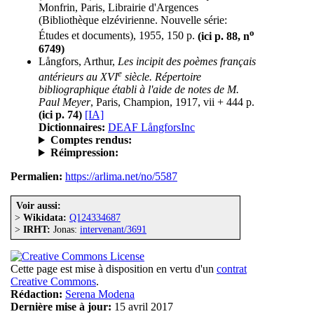
Monfrin, Paris, Librairie d'Argences
(Bibliothèque elzévirienne. Nouvelle série:
o
Études et documents), 1955, 150 p.
(ici p. 88, n
6749)
Långfors, Arthur,
Les incipit des poèmes français
e
antérieurs au XVI
siècle. Répertoire
bibliographique établi à l'aide de notes de M.
Paul Meyer
, Paris, Champion, 1917, vii + 444 p.
(ici p. 74)
[IA]
Dictionnaires:
DEAF LångforsInc
Comptes rendus:
Réimpression:
Permalien:
https://arlima.net/no/5587
Voir aussi:
>
Wikidata:
Q124334687
>
IRHT:
Jonas:
intervenant/3691
Cette page est mise à disposition en vertu d'un
contrat
Creative Commons
.
Rédaction:
Serena Modena
Dernière mise à jour:
15 avril 2017