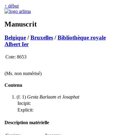
↑ début
Manuscrit
Belgique
/
Bruxelles
/
Bibliothèque royale
Albert Ier
Cote:
8653
(Ms. non numérisé)
Contenu
(f. 1)
Gesta Barlaam et Josaphat
Incipit:
Explicit:
Description matérielle