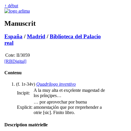
↑ début
Manuscrit
España
/
Madrid
/
Biblioteca del Palacio
real
Cote:
II/3059
[RBDigital]
Contenu
(f. 1r-34v)
Quadrilogo inventivo
A la muy alta et exçelente magestad de
Incipit:
los prínçipes…
… por aprovechar por buena
Explicit:
amonestaçión que por rreprehender a
otrie [sic]. Finito libro.
Description matérielle