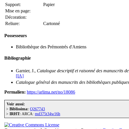
Support:
Papier
Mise en page:
Décoration:
Reliure:
Cartonné
Possesseurs
Bibliothèque des Prémontrés d'Amiens
Bibliographie
Garnier, J.,
Catalogue descriptif et raisonné des manuscrits d
[IA]
Catalogue général des manuscrits des bibliothèques publiqu
Permalien:
https://arlima.net/no/18086
Voir aussi:
>
Biblissima:
Q267743
>
IRHT:
ARCA:
md375t34w16h