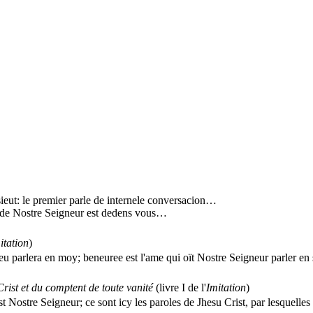
ieut: le premier parle de internele conversacion…
ne de Nostre Seigneur est dedens vous…
itation
)
u parlera en moy; beneuree est l'ame qui oït Nostre Seigneur parler e
Crist et du comptent de toute vanité
(livre I de l'
Imitation
)
dist Nostre Seigneur; ce sont icy les paroles de Jhesu Crist, par lesque