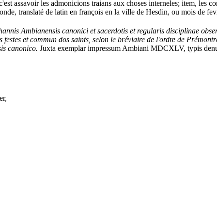
 c'est assavoir les admonicions traians aux choses interneles; item, les co
onde, translaté de latin en françois en la ville de Hesdin, ou mois de 
annis Ambianensis canonici et sacerdotis et regularis disciplinae obser
s festes et commun dos saints, selon le bréviaire de l'ordre de Prémontr
is canonico.
Juxta exemplar impressum Ambiani MDCXLV, typis denuo e
er,