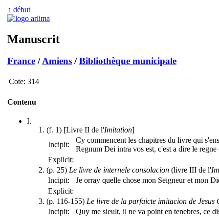
↑ début
Manuscrit
France
/
Amiens
/
Bibliothèque municipale
Cote:
314
Contenu
I.
(f. 1) [Livre II de l'
Imitation
]
Cy commencent les chapitres du livre qui s'ens
Incipit:
Regnum Dei intra vos est, c'est a dire le reg
Explicit:
(p. 25)
Le livre de internele consolacion
(livre III de l'
Im
Incipit:
Je orray quelle chose mon Seigneur et mon Die
Explicit:
(p. 116-155)
Le livre de la parfaicte imitacion de Jesus 
Incipit:
Quy me sieult, il ne va point en tenebres, ce 