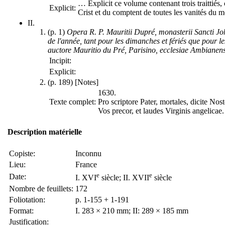
…
Explicit ce volume contenant trois traittiés,
Explicit:
Crist et du comptent de toutes les vanités du m
II.
(p. 1)
Opera R. P. Mauritii Dupré, monasterii Sancti Joh
de l'année, tant pour les dimanches et fériés que pour le
auctore Mauritio du Pré, Parisino, ecclesiae Ambianens
Incipit:
Explicit:
(p. 189) [Notes]
1630.
Texte complet:
Pro scriptore Pater, mortales, dicite Nost
Vos precor, et laudes Virginis angelicae.
Description matérielle
Copiste:
Inconnu
Lieu:
France
e
e
Date:
I. XVI
siècle; II. XVII
siècle
Nombre de feuillets:
172
Foliotation:
p. 1-155 + 1-191
Format:
I. 283 × 210 mm; II: 289 × 185 mm
Justification: