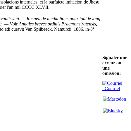
nsolacions interneles; et la parfaicte imitacion de Jhesu
fevrier l'an mil CCCC XLVII.
vantissimi. — Recueil de méditations pour tout le long
é.
— Voir
Annales breves ordinis Praemonstratensis,
di curavit Van Spilbeeck. Namurcii, 1886, in-8°.
Signaler une
erreur ou
une
omission:
Courriel