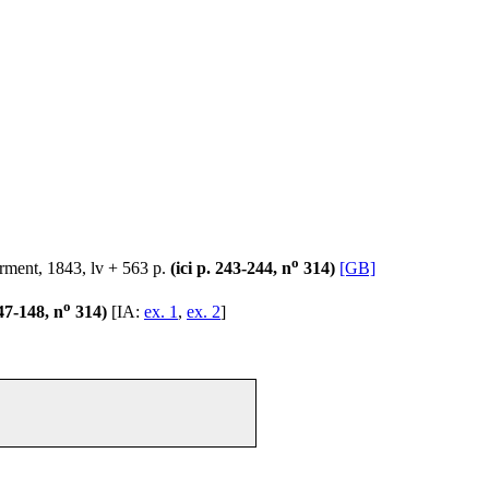
o
rment, 1843, lv + 563 p.
(ici p. 243-244, n
314)
[GB]
o
147-148, n
314)
[IA:
ex. 1
,
ex. 2
]