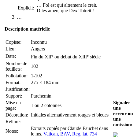
… Fol est qui altrement le creit.
Explicit:
Dites amen, que Dex Totreit !
…
Description matérielle
Copiste:
Inconnu
Lieu:
Angers
e
e
Date:
Fin du XII
ou début du XIII
siècle
Nombre de
102
feuillets:
Foliotation:
1-102
Format:
275 × 184 mm
Justification:
Support:
Parchemin
Mise en
Signaler
1 ou 2 colonnes
page:
une
erreur ou
Décoration:
Initiales alternativement rouges et bleues
une
Reliure:
omission:
Extraits copiés par Claude Fauchet dans
Notes:
le ms.
Vatican, BAV, Reg. lat. 734