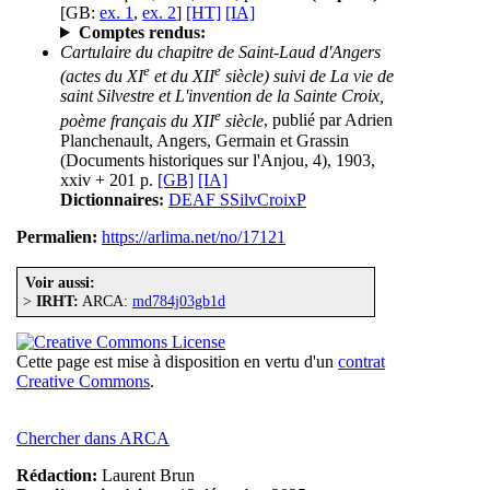
[GB:
ex. 1
,
ex. 2
]
[HT]
[IA]
Comptes rendus:
Cartulaire du chapitre de Saint-Laud d'Angers
e
e
(actes du XI
et du XII
siècle) suivi de La vie de
saint Silvestre et L'invention de la Sainte Croix,
e
poème français du XII
siècle
, publié par Adrien
Planchenault, Angers, Germain et Grassin
(Documents historiques sur l'Anjou, 4), 1903,
xxiv + 201 p.
[GB]
[IA]
Dictionnaires:
DEAF SSilvCroixP
Permalien:
https://arlima.net/no/17121
Voir aussi:
>
IRHT:
ARCA:
md784j03gb1d
Cette page est mise à disposition en vertu d'un
contrat
Creative Commons
.
Chercher dans ARCA
Rédaction:
Laurent Brun