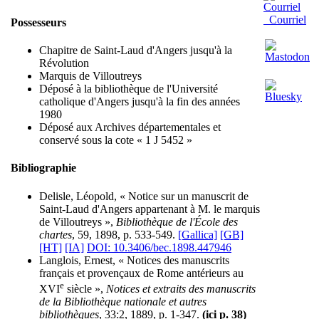
Courriel
Possesseurs
Chapitre de Saint-Laud d'Angers jusqu'à la
Révolution
Marquis de Villoutreys
Déposé à la bibliothèque de l'Université
catholique d'Angers jusqu'à la fin des années
1980
Déposé aux Archives départementales et
conservé sous la cote « 1 J 5452 »
Bibliographie
Delisle, Léopold, « Notice sur un manuscrit de
Saint-Laud d'Angers appartenant à M. le marquis
de Villoutreys »,
Bibliothèque de l'École des
chartes
, 59, 1898, p. 533-549.
[Gallica]
[GB]
[HT]
[IA]
DOI: 10.3406/bec.1898.447946
Langlois, Ernest, « Notices des manuscrits
français et provençaux de Rome antérieurs au
e
XVI
siècle »,
Notices et extraits des manuscrits
de la Bibliothèque nationale et autres
bibliothèques
, 33:2, 1889, p. 1-347.
(ici p. 38)