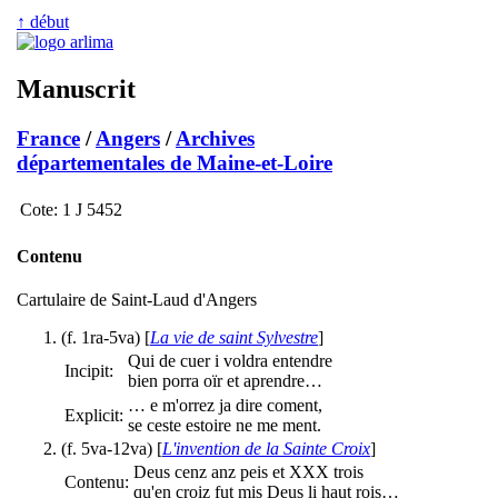
↑ début
Manuscrit
France
/
Angers
/
Archives
départementales de Maine-et-Loire
Cote:
1 J 5452
Contenu
Cartulaire de Saint-Laud d'Angers
(f. 1ra-5va) [
La vie de saint Sylvestre
]
Qui de cuer i voldra entendre
Incipit:
bien porra oïr et aprendre…
… e m'orrez ja dire coment,
Explicit:
se ceste estoire ne me ment.
(f. 5va-12va) [
L'invention de la Sainte Croix
]
Deus cenz anz peis et XXX trois
Contenu:
qu'en croiz fut mis Deus li haut rois…