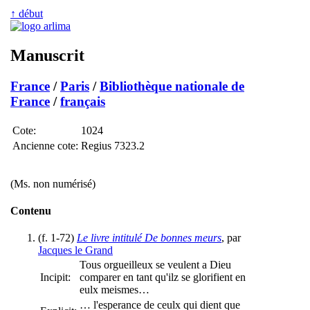
↑ début
Manuscrit
France
/
Paris
/
Bibliothèque nationale de
France
/
français
Cote:
1024
Ancienne cote:
Regius 7323.2
(Ms. non numérisé)
Contenu
(f. 1-72)
Le livre intitulé De bonnes meurs
, par
Jacques le Grand
Tous orgueilleux se veulent a Dieu
Incipit:
comparer en tant qu'ilz se glorifient en
eulx meismes…
… l'esperance de ceulx qui dient que