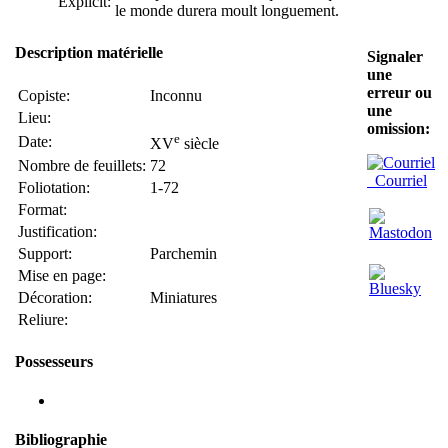
Explicit:
le monde durera moult longuement.
Description matérielle
Signaler
une
erreur ou
Copiste:
Inconnu
une
Lieu:
omission:
e
Date:
XV
siècle
Nombre de feuillets:
72
Courriel
Foliotation:
1-72
Format:
Justification:
Support:
Parchemin
Mise en page:
Décoration:
Miniatures
Reliure:
Possesseurs
Bibliographie