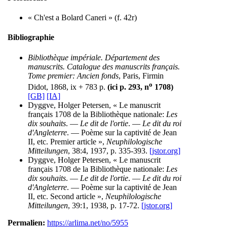
« Ch'est a Bolard Caneri » (f. 42r)
Bibliographie
Bibliothèque impériale. Département des
manuscrits. Catalogue des manuscrits français.
Tome premier: Ancien fonds
, Paris, Firmin
o
Didot, 1868, ix + 783 p.
(ici p. 293, n
1708)
[GB]
[IA]
Dyggve, Holger Petersen, « Le manuscrit
français 1708 de la Bibliothèque nationale:
Les
dix souhaits
. —
Le dit de l'ortie
. —
Le dit du roi
d'Angleterre
. — Poème sur la captivité de Jean
II, etc. Premier article »,
Neuphilologische
Mitteilungen
, 38:4, 1937, p. 335-393.
[jstor.org]
Dyggve, Holger Petersen, « Le manuscrit
français 1708 de la Bibliothèque nationale:
Les
dix souhaits
. —
Le dit de l'ortie
. —
Le dit du roi
d'Angleterre
. — Poème sur la captivité de Jean
II, etc. Second article »,
Neuphilologische
Mitteilungen
, 39:1, 1938, p. 17-72.
[jstor.org]
Permalien:
https://arlima.net/no/5955