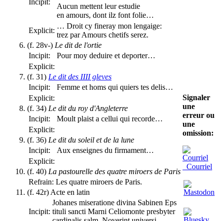
Incipit:
Aucun mettent leur estudie
en amours, dont ilz font folie…
… Droit cy fineray mon lengaige:
Explicit:
trez par Amours chetifs serez.
(f. 28v-)
Le dit de l'ortie
Incipit:
Pour moy deduire et deporter…
Explicit:
(f. 31)
Le dit des IIII gleves
Incipit:
Femme et homs qui quiers tes delis…
Signaler
Explicit:
une
(f. 34)
Le dit du roy d'Angleterre
erreur ou
Incipit:
Moult plaist a cellui qui recorde…
une
Explicit:
omission:
(f. 36)
Le dit du soleil et de la lune
Incipit:
Aux enseignes du firmament…
Explicit:
Courriel
(f. 40)
La pastourelle des quatre miroers de Paris
Refrain:
Les quatre miroers de Paris.
(f. 42r) Acte en latin
Johanes miseratione divina Sabinen Eps
Incipit:
tituli sancti Marni Celiomonte presbyter
cardinalis salm. Noverint universi…