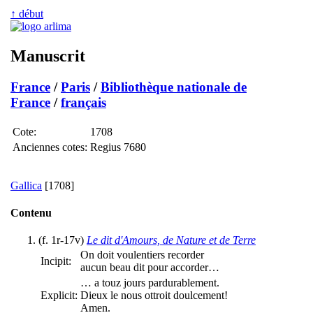
↑ début
Manuscrit
France
/
Paris
/
Bibliothèque nationale de
France
/
français
Cote:
1708
Anciennes cotes:
Regius 7680
Gallica
[1708]
Contenu
(f. 1r-17v)
Le dit d'Amours, de Nature et de Terre
On doit voulentiers recorder
Incipit:
aucun beau dit pour accorder…
… a touz jours pardurablement.
Explicit:
Dieux le nous ottroit doulcement!
Amen.