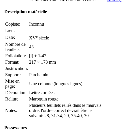
Description matérielle
Copiste:
Inconnu
Lieu:
e
Date:
XV
siècle
Nombre de
43
feuillets:
Foliotation:
[i] + 1-42
Format:
217 × 173 mm
Justification:
Support:
Parchemin
Mise en
Une colonne (longues lignes)
page:
Décoration:
Lettres ornées
Reliure:
Maroquin rouge
Plusieurs feuillets reliés dans le mauvais
Notes:
ordre; l'ordre correct devrait être le
suivant: 28, 31-34, 29, 35-40, 30
Possesseurs