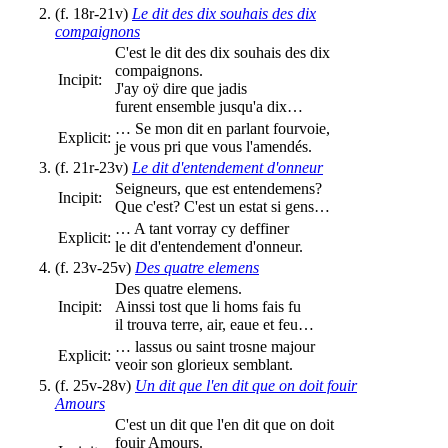
(f. 18r-21v)
Le dit des dix souhais des dix
compaignons
C'est le dit des dix souhais des dix
compaignons.
Incipit:
J'ay oÿ dire que jadis
furent ensemble jusqu'a dix…
… Se mon dit en parlant fourvoie,
Explicit:
je vous pri que vous l'amendés.
(f. 21r-23v)
Le dit d'entendement d'onneur
Seigneurs, que est entendemens?
Incipit:
Que c'est? C'est un estat si gens…
… A tant vorray cy deffiner
Explicit:
le dit d'entendement d'onneur.
(f. 23v-25v)
Des quatre elemens
Des quatre elemens.
Incipit:
Ainssi tost que li homs fais fu
il trouva terre, air, eaue et feu…
… lassus ou saint trosne majour
Explicit:
veoir son glorieux semblant.
(f. 25v-28v)
Un dit que l'en dit que on doit fouir
Amours
C'est un dit que l'en dit que on doit
fouir Amours.