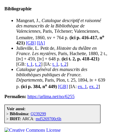
Bibliographie
Mangeart, J.,
Catalogue descriptif et raisonné
des manuscrits de la Bibliothèque de
Valenciennes
, Paris, Téchener; Valenciennes,
o
Lemaitre, 1860, xv + 764 p.
(ici p. 416-417, n
421)
[GB]
[IA]
Julleville, L. Petit de,
Histoire du théâtre en
France. Les mystères
, Paris, Hachette, 1880, 2 t.,
[iv] + 459, [iv] + 648 p.
(ici t. 2, p. 418-421)
[GB:
t. 1
,
t. 2
] [IA:
t. 1
,
t. 2
]
Catalogue général des manuscrits des
bibliothèques publiques de France.
Départements
, Paris, Plon, t. 25, 1894, iv + 639
o
p.
(ici p. 384, n
449)
[GB]
[IA:
ex. 1
,
ex. 2
]
Permalien:
https://arlima.net/no/6255
Voir aussi:
>
Biblissima:
Q239299
>
IRHT:
ARCA:
md5269700c6h