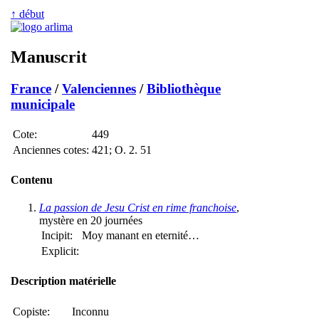
↑ début
Manuscrit
France
/
Valenciennes
/
Bibliothèque
municipale
Cote:
449
Anciennes cotes:
421; O. 2. 51
Contenu
La passion de Jesu Crist en rime franchoise
,
mystère en 20 journées
Incipit:
Moy manant en eternité…
Explicit:
Description matérielle
Copiste:
Inconnu