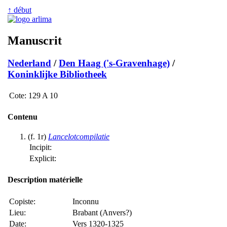
↑ début
Manuscrit
Nederland
/
Den Haag ('s-Gravenhage)
/
Koninklijke Bibliotheek
Cote:
129 A 10
Contenu
(f. 1r)
Lancelotcompilatie
Incipit:
Explicit:
Description matérielle
Copiste:
Inconnu
Lieu:
Brabant (Anvers?)
Date:
Vers 1320-1325