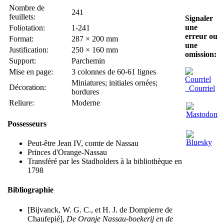
Nombre de
241
feuillets:
Signaler
une
Foliotation:
1-241
erreur ou
Format:
287 × 200 mm
une
Justification:
250 × 160 mm
omission:
Support:
Parchemin
Mise en page:
3 colonnes de 60-61 lignes
Miniatures; initiales ornées;
Décoration:
Courriel
bordures
Reliure:
Moderne
Possesseurs
Peut-être Jean IV, comte de Nassau
Princes d'Orange-Nassau
Transféré par les Stadholders à la bibliothèque en
1798
Bibliographie
[Bijvanck, W. G. C., et H. J. de Dompierre de
Chaufepié],
De Oranje Nassau-boekerij en de