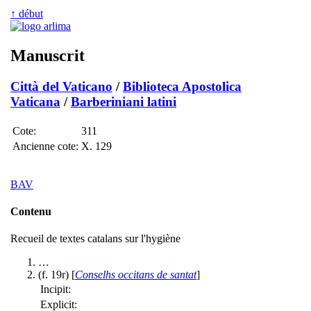
↑ début
Manuscrit
Città del Vaticano
/
Biblioteca Apostolica
Vaticana
/
Barberiniani latini
Cote:
311
Ancienne cote:
X. 129
BAV
Contenu
Recueil de textes catalans sur l'hygiène
…
(f. 19r) [
Conselhs occitans de santat
]
Incipit:
Explicit: