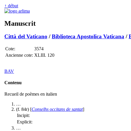
↑ début
Manuscrit
Città del Vaticano
/
Biblioteca Apostolica Vaticana
/
B
Cote:
3574
Ancienne cote:
XLIII. 120
BAV
Contenu
Recueil de poèmes en italien
…
(f. 84r) [
Conselhs occitans de santat
]
Incipit:
Explicit:
…