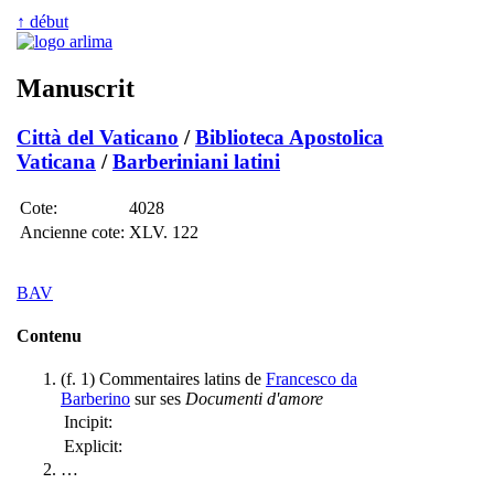
↑ début
Manuscrit
Città del Vaticano
/
Biblioteca Apostolica
Vaticana
/
Barberiniani latini
Cote:
4028
Ancienne cote:
XLV. 122
BAV
Contenu
(f. 1) Commentaires latins de
Francesco da
Barberino
sur ses
Documenti d'amore
Incipit:
Explicit:
…