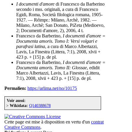
I documenti d'amore
di Francesco da Barberino
secondo i mss. originali, a cura di Francesco
Egidi, Roma, Società filologica romana, 1905-
1927. — Réimpr.: Milano, Archè, 1982. —
Milano, Archè; San Donato, PiZeta (Medioevo,
2; Documenti d'amore, 2), 2006, 4 t.
Francesco da Barberino,
I documenti d'amore =
Documenta amoris. Tomo I: Versi volgari e
parafrasi latina
, a cura di Marco Albertazzi,
Lavis, La Finestra (Littera, 7:1), 2008, xlvii +
423 p. + [15] p. de pl.
Francesco da Barberino,
I documenti d'amore =
Documenta amoris. Tomo II: Glossae
, edidit
Marco Albertazzi, Lavis, La Finestra (Littera,
7:1), 2008, xlvii + 423 p. + [15] p. de pl.
Permalien:
https://arlima.net/no/10175
Voir aussi:
>
Wikidata:
Q140388678
Cette page est mise à disposition en vertu d'un
contrat
Creative Commons
.