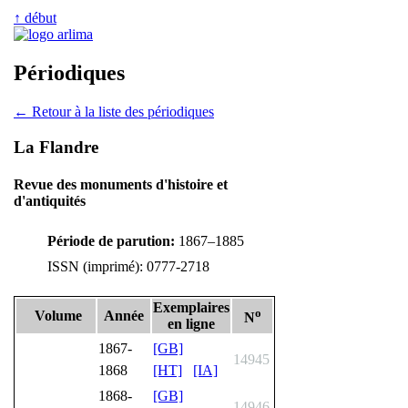
↑ début
Périodiques
← Retour à la liste des périodiques
La Flandre
Revue des monuments d'histoire et
d'antiquités
Période de parution:
1867–1885
ISSN (imprimé): 0777-2718
Exemplaires
o
Volume
Année
N
en ligne
1867-
[GB]
14945
1868
[HT]
[IA]
1868-
[GB]
14946