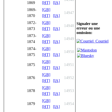
1869
[HT]
[IA]
1869-
[GB]
14947
1870
[HT]
[IA]
1872-
[GB]
Signaler une
14948
erreur ou une
1873
[HT]
[IA]
omission:
1873-
[GB]
14949
Courriel
1874
[HT]
[IA]
1874-
[GB]
14950
1875
[HT]
[IA]
[GB]
1875
14951
[HT]
[IA]
[GB]
1876
14952
[HT]
[IA]
[GB]
1878
14953
[HT]
[IA]
[GB]
1879
14954
[HT]
[IA]