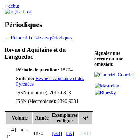
↑ début
Périodiques
← Retour à la liste des périodiques
Revue d'Aquitaine et du
Signaler une
Languedoc
erreur ou une
omission:
Période de parution:
1870–
Courriel
Suite de:
Revue d'Aquitaine et des
Pyrénées
ISSN (imprimé): 2017-6813
ISSN (électronique): 2390-9331
Exemplaires
o
Volume
Année
N
en ligne
14 [= n. s.
1870
[GB]
[IA]
18913
1]