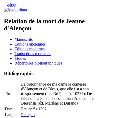
↑ début
Relation de la mort de Jeanne
d'Alençon
Manuscrits
Éditions anciennes
Éditions modernes
Traductions modernes
Études
Répertoires bibliographiques
Bibliographie
La ordonnance de ma dame la contesse
d'Alançon et de Bloys, que elle fist a son
Titre:
trespassement (ms. BnF, n.a.fr. 10237); De
felici obitu Johannae comitissae Alenconii et
Blesensis (éd. Martène et Durand)
Date:
Peu après 1292
Langue:
Français