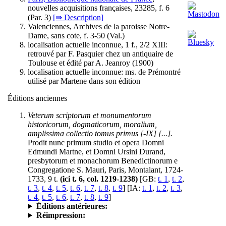
nouvelles acquisitions françaises, 23285, f. 6
(
Par. 3
)
[⇛ Description]
Valenciennes, Archives de la paroisse Notre-
Dame, sans cote, f. 3-50 (
Val.
)
localisation actuelle inconnue, 1 f., 2/2 XIII:
retrouvé par F. Pasquier chez un antiquaire de
Toulouse et édité par A. Jeanroy (1900)
localisation actuelle inconnue: ms. de Prémontré
utilisé par Martene dans son édition
Éditions anciennes
Veterum scriptorum et monumentorum
historicorum, dogmaticorum, moralium,
amplissima collectio tomus primus [-IX] [...].
Prodit nunc primum studio et opera Domni
Edmundi Martne, et Domni Ursini Durand,
presbytorum et monachorum Benedictinorum e
Congregatione S. Mauri, Paris, Montalant, 1724-
1733, 9 t.
(ici t. 6, col. 1219-1238)
[GB:
t. 1
,
t. 2
,
t. 3
,
t. 4
,
t. 5
,
t. 6
,
t. 7
,
t. 8
,
t. 9
] [IA:
t. 1
,
t. 2
,
t. 3
,
t. 4
,
t. 5
,
t. 6
,
t. 7
,
t. 8
,
t. 9
]
Éditions antérieures:
Réimpression: