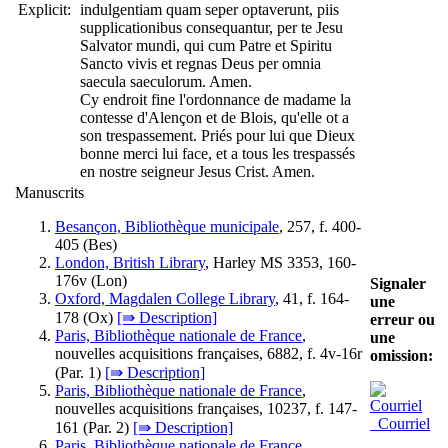
Explicit:
indulgentiam quam seper optaverunt, piis
supplicationibus consequantur, per te Jesu
Salvator mundi, qui cum Patre et Spiritu
Sancto vivis et regnas Deus per omnia
saecula saeculorum. Amen.
Cy endroit fine l'ordonnance de madame la
contesse d'Alençon et de Blois, qu'elle ot a
son trespassement. Priés pour lui que Dieux
bonne merci lui face, et a tous les trespassés
en nostre seigneur Jesus Crist. Amen.
Manuscrits
Besançon, Bibliothèque municipale
, 257, f. 400-
405 (
Bes
)
London, British Library
, Harley MS 3353, 160-
176v (
Lon
)
Signaler
Oxford, Magdalen College Library
, 41, f. 164-
une
178 (
Ox
)
[⇛ Description]
erreur ou
Paris, Bibliothèque nationale de France
,
une
nouvelles acquisitions françaises, 6882, f. 4v-16r
omission:
(
Par. 1
)
[⇛ Description]
Paris, Bibliothèque nationale de France
,
nouvelles acquisitions françaises, 10237, f. 147-
Courriel
161 (
Par. 2
)
[⇛ Description]
Paris, Bibliothèque nationale de France
,