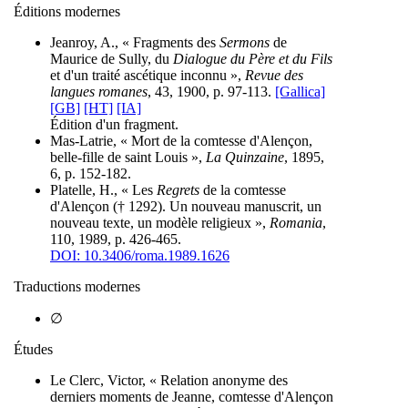
Éditions modernes
Jeanroy, A., « Fragments des
Sermons
de
Maurice de Sully, du
Dialogue du Père et du Fils
et d'un traité ascétique inconnu »,
Revue des
langues romanes
, 43, 1900, p. 97-113.
[Gallica]
[GB]
[HT]
[IA]
Édition d'un fragment.
Mas-Latrie, « Mort de la comtesse d'Alençon,
belle-fille de saint Louis »,
La Quinzaine
, 1895,
6, p. 152-182.
Platelle, H., « Les
Regrets
de la comtesse
d'Alençon († 1292). Un nouveau manuscrit, un
nouveau texte, un modèle religieux »,
Romania
,
110, 1989, p. 426-465.
DOI: 10.3406/roma.1989.1626
Traductions modernes
∅
Études
Le Clerc, Victor, « Relation anonyme des
derniers moments de Jeanne, comtesse d'Alençon