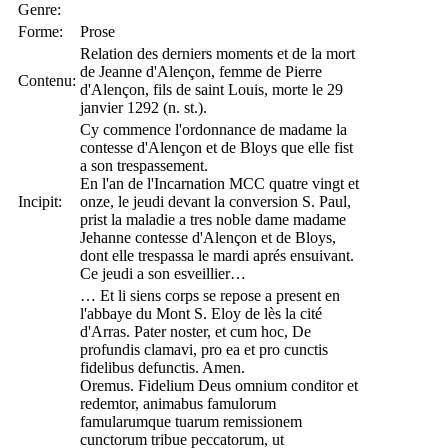
Genre:
Forme:
Prose
Relation des derniers moments et de la mort
de Jeanne d'Alençon, femme de Pierre
Contenu:
d'Alençon, fils de saint Louis, morte le 29
janvier 1292 (n. st.).
Cy commence l'ordonnance de madame la
contesse d'Alençon et de Bloys que elle fist
a son trespassement.
En l'an de l'Incarnation MCC quatre vingt et
Incipit:
onze, le jeudi devant la conversion S. Paul,
prist la maladie a tres noble dame madame
Jehanne contesse d'Alençon et de Bloys,
dont elle trespassa le mardi aprés ensuivant.
Ce jeudi a son esveillier…
… Et li siens corps se repose a present en
l'abbaye du Mont S. Eloy de lès la cité
d'Arras. Pater noster, et cum hoc, De
profundis clamavi, pro ea et pro cunctis
fidelibus defunctis. Amen.
Oremus. Fidelium Deus omnium conditor et
redemtor, animabus famulorum
famularumque tuarum remissionem
cunctorum tribue peccatorum, ut