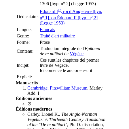
o
1306 [hyp. n
2] (Legge 1953)
er
Édouard I
, roi d'Angleterre [hyp.
Dédicataire:
o
o
n
1], ou Édouard II [hyp. n
2]
(Legge 1953)
Langue:
Français
Genre:
Traité d'art militaire
Forme:
Prose
Traduction intégrale de l'
Epitoma
Contenu:
de re militari
de
Végèce
Ces sunt les chapitres del premer
Incipit:
livre de Vegece.
Ici comence le auctor e escrit
Explicit:
Manuscrits
Cambridge, Fitzwilliam Museum
, Marlay
Add. I
Éditions anciennes
∅
Éditions modernes
Carley, Lionel K.,
The Anglo-Norman
Vegetius: A Thirteenth Century Translation
of the "De re militari"
, Ph. D. dissertation,