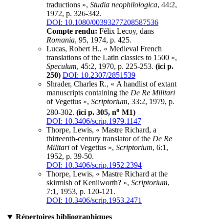
traductions »,
Studia neophilologica
, 44:2,
1972, p. 326-342.
DOI: 10.1080/00393277208587536
Compte rendu:
Félix Lecoy, dans
Romania
, 95, 1974, p. 425.
Lucas, Robert H., « Medieval French
translations of the Latin classics to 1500 »,
Speculum
, 45:2, 1970, p. 225-253.
(ici p.
250)
DOI: 10.2307/2851539
Shrader, Charles R., « A handlist of extant
manuscripts containing the
De Re Militari
of Vegetius »,
Scriptorium
, 33:2, 1979, p.
o
280-302.
(ici p. 305, n
M1)
DOI: 10.3406/scrip.1979.1147
Thorpe, Lewis, « Mastre Richard, a
thirteenth-century translator of the
De Re
Militari
of Vegetius »,
Scriptorium
, 6:1,
1952, p. 39-50.
DOI: 10.3406/scrip.1952.2394
Thorpe, Lewis, « Mastre Richard at the
skirmish of Kenilworth? »,
Scriptorium
,
7:1, 1953, p. 120-121.
DOI: 10.3406/scrip.1953.2471
Répertoires bibliographiques