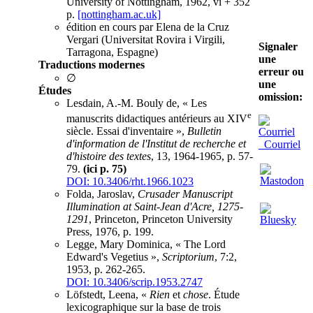
University of Nottingham, 1962, vi + 352
p.
[nottingham.ac.uk]
édition en cours par Elena de la Cruz
Vergari (Universitat Rovira i Virgili,
Signaler
Tarragona, Espagne)
une
Traductions modernes
erreur ou
∅
une
Études
omission:
Lesdain, A.-M. Bouly de, « Les
e
manuscrits didactiques antérieurs au XIV
siècle. Essai d'inventaire »,
Bulletin
d'information de l'Institut de recherche et
Courriel
d'histoire des textes
, 13, 1964-1965, p. 57-
79.
(ici p. 75)
DOI: 10.3406/rht.1966.1023
Folda, Jaroslav,
Crusader Manuscript
Illumination at Saint-Jean d'Acre, 1275-
1291
, Princeton, Princeton University
Press, 1976, p. 199.
Legge, Mary Dominica, « The Lord
Edward's Vegetius »,
Scriptorium
, 7:2,
1953, p. 262-265.
DOI: 10.3406/scrip.1953.2747
Löfstedt, Leena, «
Rien
et
chose
. Étude
lexicographique sur la base de trois