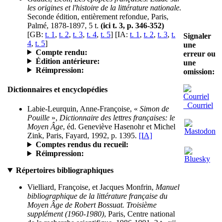
les origines et l'histoire de la littérature nationale.
Seconde édition, entièrement refondue, Paris,
Palmé, 1878-1897, 5 t.
(ici t. 3, p. 346-352)
[GB:
t. 1
,
t. 2
,
t. 3
,
t. 4
,
t. 5
] [IA:
t. 1
,
t. 2
,
t. 3
,
t.
Signaler
4
,
t. 5
]
une
Compte rendu:
erreur ou
Édition antérieure:
une
Réimpression:
omission:
Dictionnaires et encyclopédies
Courriel
Labie-Leurquin, Anne-Françoise, «
Simon de
Pouille
»,
Dictionnaire des lettres françaises: le
Moyen Âge
, éd. Geneviève Hasenohr et Michel
Zink, Paris, Fayard, 1992, p. 1395.
[IA]
Comptes rendus du recueil:
Réimpression:
Répertoires bibliographiques
Vielliard, Françoise, et Jacques Monfrin,
Manuel
bibliographique de la littérature française du
Moyen Âge de Robert Bossuat. Troisième
supplément (1960-1980)
, Paris, Centre national