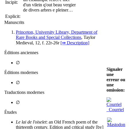
Incipit:
d'un vilein q'out beau vergier
de divers arbres e pleiner…
Explicit:
Manuscrits
Princeton, University Library, Department of
Rare Books and Special Collections
, Taylor
Medieval, 12, f. 22r-26r
[⇛ Description]
Éditions anciennes
∅
Signaler
Éditions modernes
une
erreur ou
∅
une
omission:
Traductions modernes
∅
Courriel
Études
Le lai de l'oiselet
: an Old French poem of the
thirteenth century. Edition and critical study [by]