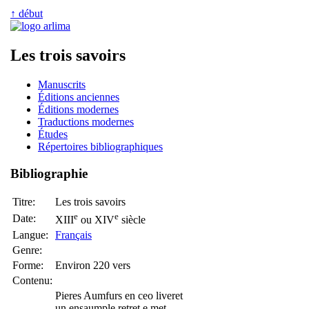
↑ début
Les trois savoirs
Manuscrits
Éditions anciennes
Éditions modernes
Traductions modernes
Études
Répertoires bibliographiques
Bibliographie
Titre:
Les trois savoirs
e
e
Date:
XIII
ou XIV
siècle
Langue:
Français
Genre:
Forme:
Environ 220 vers
Contenu:
Pieres Aumfurs en ceo liveret
un ensaumple retret e met