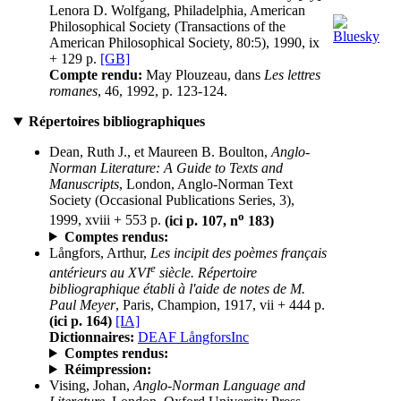
Lenora D. Wolfgang, Philadelphia, American
Philosophical Society (Transactions of the
American Philosophical Society, 80:5), 1990, ix
+ 129 p.
[GB]
Compte rendu:
May Plouzeau, dans
Les lettres
romanes
, 46, 1992, p. 123-124.
Répertoires bibliographiques
Dean, Ruth J., et Maureen B. Boulton,
Anglo-
Norman Literature: A Guide to Texts and
Manuscripts
, London, Anglo-Norman Text
Society (Occasional Publications Series, 3),
o
1999, xviii + 553 p.
(ici p. 107, n
183)
Comptes rendus:
Långfors, Arthur,
Les incipit des poèmes français
e
antérieurs au XVI
siècle. Répertoire
bibliographique établi à l'aide de notes de M.
Paul Meyer
, Paris, Champion, 1917, vii + 444 p.
(ici p. 164)
[IA]
Dictionnaires:
DEAF LångforsInc
Comptes rendus:
Réimpression:
Vising, Johan,
Anglo-Norman Language and