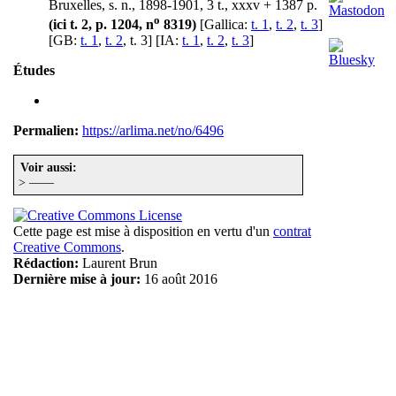
Bruxelles, s. n., 1898-1901, 3 t., xxxv + 1387 p.
o
(ici t. 2, p. 1204, n
8319)
[Gallica:
t. 1
,
t. 2
,
t. 3
]
[GB:
t. 1
,
t. 2
, t. 3] [IA:
t. 1
,
t. 2
,
t. 3
]
Études
Permalien:
https://arlima.net/no/6496
Voir aussi:
> ——
Cette page est mise à disposition en vertu d'un
contrat
Creative Commons
.
Rédaction:
Laurent Brun
Dernière mise à jour:
16 août 2016