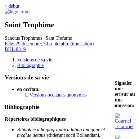
↑ début
Saint Trophime
Sanctus Trophimus | Sant Trefume
Fête: 29 décembre; 30 septembre (translation)
BHL 8319
Versions de sa vie
Bibliographie
Versions de sa vie
Signaler
une
en occitan:
erreur ou
Versions occitanes anonymes
une
omission:
Bibliographie
Répertoires bibliographiques
Courriel
Bibliotheca hagiographica latina antiquae et
mediae aetatis
ediderunt socii Bollandiani,