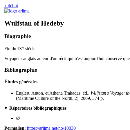
↑ début
Wulfstan of Hedeby
Biographie
e
Fin du IX
siècle
Voyageur anglais auteur d'un récit qui n'est aujourd'hui conservé qu
Bibliographie
Études générales
Englert, Anton, et Athena Trakadas, éd.,
Wulfstan's Voyage: th
(Maritime Culture of the North, 2), 2009, 374 p.
Répertoires bibliographiques
∅
Permalien:
https://arlima.net/no/10030