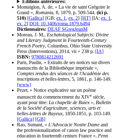
Éditions antérieures:
Montaiglon, A. de, « La vie de saint Grégoire le
Grand »,
Romania
, 8, 1879, p. 509-544.
(ici p.
510)
[Gallica]
[GB:
ex. 1
,
ex. 2
]
[HT]
[IA:
ex. 1
,
ex. 2
]
DOI: 10.3406/roma.1879.6494
Dictionnaires:
DEAF SGregJeanM
Moreau, J. M.,
Eschatological Subjects: Divine
and Literary Judgment in Fourteenth-Century
French Poetry
, Columbus, Ohio State University
Press (Interventions), 2014, vii + 238 p.
[IA]
ISBN:
9780814212691
Paris, Paulin, « Extraits de ses notices sur divers
manuscrits de la Bibliothèque impériale »,
Comptes rendus des séances de l'Académie des
inscriptions et belles-lettres
, 5, 1861, p. 146-149.
[www]
Pezet, « Notice explicative sur un poème
e
manuscrit du commencement du XIV
siècle,
ayant pour titre:
La chapelle de Baïex
»,
Bulletin
de la Société d'agriculture, sciences, arts et
belles-lettres de Bayeux
, 1850-1851, p. 103-149.
[Gallica]
[GB]
Rao, Sumant, «
L'Advocacie Nostre Dame
and
the professionalization of canon law practice and
education in fourteenth century France »,
Penn