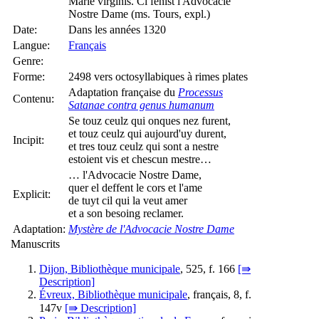
Marie virginis. Ci fenist l'Advocacie
Nostre Dame (ms. Tours, expl.)
Date:
Dans les années 1320
Langue:
Français
Genre:
Forme:
2498 vers octosyllabiques à rimes plates
Adaptation française du
Processus
Contenu:
Satanae contra genus humanum
Se touz ceulz qui onques nez furent,
et touz ceulz qui aujourd'uy durent,
Incipit:
et tres touz ceulz qui sont a nestre
estoient vis et chescun mestre…
… l'Advocacie Nostre Dame,
quer el deffent le cors et l'ame
Explicit:
de tuyt cil qui la veut amer
et a son besoing reclamer.
Adaptation:
Mystère de l'Advocacie Nostre Dame
Manuscrits
Dijon, Bibliothèque municipale
, 525, f. 166
[⇛
Description]
Évreux, Bibliothèque municipale
, français, 8, f.
147v
[⇛ Description]