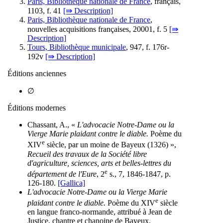
Paris, Bibliothèque nationale de France
, français,
1103, f. 41
[⇛ Description]
Paris, Bibliothèque nationale de France
,
nouvelles acquisitions françaises, 20001, f. 5
[⇛
Description]
Tours, Bibliothèque municipale
, 947, f. 176r-
192v
[⇛ Description]
Éditions anciennes
∅
Éditions modernes
Chassant, A., «
L'advocacie Notre-Dame ou la
Vierge Marie plaidant contre le diable.
Poème du
e
XIV
siècle, par un moine de Bayeux (1326) »,
Recueil des travaux de la Société libre
d'agriculture, sciences, arts et belles-lettres du
e
département de l'Eure
, 2
s., 7, 1846-1847, p.
126-180.
[Gallica]
L'advocacie Notre-Dame ou la Vierge Marie
e
plaidant contre le diable.
Poème du XIV
siècle
en langue franco-normande, attribué à Jean de
Justice, chantre et chanoine de Bayeux,