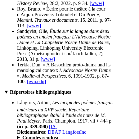
History Review
, 28:2, 2022, p. 9-34.
[www]
Roy, Bruno, « Écrire pour le théâtre à la cour
d'Anjou-Provence: Triboulet et Du Prier »,
Memini. Travaux et documents
, 15, 2011, p. 97-
113.
[www]
Sandqvist, Olle,
Étude sur la langue dans deux
poèmes en ancien français: L’Advocacie Nostre
Dame et La Chapelerie Nostre Dame de Baiex
,
Linköping, Linköping University Electronic
Press (Arbetsrapporter i språk och kultur, 2),
2013, 31 p.
[www]
Terkla, Dan, « A Basochien proto-drama and its
mariological context:
L'Advocacie Nostre Dame
»,
Medieval Perspectives
, 6, 1991-1992, p. 87-
100.
[iwu.edu]
Répertoires bibliographiques
Långfors, Arthur,
Les incipit des poèmes français
e
antérieurs au XVI
siècle. Répertoire
bibliographique établi à l'aide de notes de M.
Paul Meyer
, Paris, Champion, 1917, vii + 444 p.
(ici p. 389-390)
[IA]
Dictionnaires:
DEAF LångforsInc
Comptes rendus: