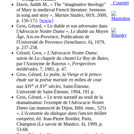
Courriel
Davis, Judith M., « The "imaginative theology"
of Mary in medieval French literature. Sermons
in song and story »,
Marian Studies
, 60:9, 2009,
p. 150-172.
[www]
Gros, Gérard, « Le diable et son adversaire dans
l'
Advocacie Nostre Dame
»,
Le diable au Moyen
Âge
, Aix-en-Provence, Publications de
l'Université de Provence (Senefiance, 6), 1979,
p. 237-258.
Gérard, Gros, «
L'Advocacie Nostre Dame
,
suivie de
La chapele du chastel Le Roy de Baiex
,
par l'Anonyme de Bayeux »,
Perspectives
médiévales
, 7, 1981, p. 47.
Gros, Gérard,
Le poète, la Vierge et le prince:
étude sur la poésie mariale en milieu de cour
e
e
aux XIV
et XV
siècles
, Saint-Étienne,
Université de Saint-Étienne, 1994, 191 p.
Gros, Gérard, « Le texte narratif au seuil de la
dramatisation: l'exemple de l'
Advocacie Nostre
Dame
(au manuscrit de Dijon, Bibl. mun., 525)
»,
L'économie du dialogue dans l'ancien théâtre
européen
, éd. Jean-Pierre Bordier, Paris,
Champion (Le savoir de Mantice, 4), 1999, p.
53-68.