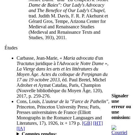
Dame de Baiex": Our Lady's Advocacy
and The Benefice of Our Lady's Chapel
,
trad. Judith M. Davis, F. R. P. Akehurst et
Gérard Gros, Tempe, Arizona Center for
Medieval and Renaissance Studies
(Medieval and Renaissance Texts and
Studies, 393), 2011.
Études
Carbasse, Jean-Marie, «
Maria advocata
d'un
Tractatus
juridique à l'
Advocacie Notre Dame
»,
La Vierge dans les arts et les littératures du
Moyen Âge. Actes du colloque de Perpignan du
17 au 19 octobre 2013
, éd. Paul Bretel, Michel
Adroher et Aymat Catafau, Paris, Champion
(Nouvelle bibliothèque du Moyen Âge, 120),
Signaler
2017, p. 259-276.
une
Cons, Louis,
L'auteur de la "Farce de Pathelin"
,
erreur ou
Princeton, Princeton University Press; Paris,
une
Presses universitaires de France (Elliott
omission:
Monographs in the Romance Languages and
Literatures, 17), 1926, ix + 179 p.
[GB]
[HT]
[IA]
Comptes rendus: