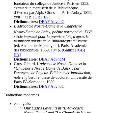
fondateur du collége de Justice à Paris en 1353,
extrait d'un manuscrit de la Bibliothèque
d'Évreux par Alph. Chassant, Paris, Aubry, 1855,
xvii + 72 p.
[GB]
[IA]
Dictionnaires:
DEAF AdvndC
L'advocacie Nostre-Dame et la Chapelerie
e
Nostre-Dame de Baiex, poème normand du XIV
siècle imprimé pour la première fois, d'après le
manuscrit unique de la Bibliothèque d'Évreux
,
[éd. Anatole de Montaiglon], Paris, Académie
des bibliophiles, 1869, 134 p.
[Gallica]
[GB]
[IA]
Dictionnaires:
DEAF AdvndM
Gros, Gérard,
L'advocacie Nostre Dame et la
"Chapelerie Nostre Dame de Baiex", par
l'anonyme de Bayeux. Édition avec introduction,
note et glossaire
, thèse de doctorat, Université de
Paris IV–Sorbonne, 1980.
Dictionnaires:
DEAF AdvndC
Traductions modernes
en anglais:
Our Lady's Lawsuits in "L'Advocacie
Nostre Dame" and "La Chapelerie Nostre