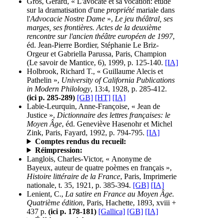
Gros, Gérard, « L'avocate et sa vocation: étude
sur la dramatisation d'une
propriété
mariale dans
l'
Advocacie Nostre Dame
»,
Le jeu théâtral, ses
marges, ses frontières. Actes de la deuxième
rencontre sur l'ancien théâtre européen de 1997
,
éd. Jean-Pierre Bordier, Stéphanie Le Briz-
Orgeur et Gabriella Parussa, Paris, Champion
(Le savoir de Mantice, 6), 1999, p. 125-140.
[IA]
Holbrook, Richard T., « Guillaume Alecis et
Pathelin »,
University of California Publications
in Modern Philology
, 13:4, 1928, p. 285-412.
(ici p. 285-289)
[GB]
[HT]
[IA]
Labie-Leurquin, Anne-Françoise, « Jean de
Justice »,
Dictionnaire des lettres françaises: le
Moyen Âge
, éd. Geneviève Hasenohr et Michel
Zink, Paris, Fayard, 1992, p. 794-795.
[IA]
Comptes rendus du recueil:
Réimpression:
Langlois, Charles-Victor, « Anonyme de
Bayeux, auteur de quatre poèmes en français »,
Histoire littéraire de la France
, Paris, Imprimerie
nationale, t. 35, 1921, p. 385-394.
[GB]
[IA]
Lenient, C.,
La satire en France au Moyen Âge.
Quatrième édition
, Paris, Hachette, 1893, xviii +
437 p.
(ici p. 178-181)
[Gallica]
[GB]
[IA]