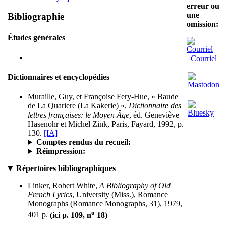
erreur ou
une
Bibliographie
omission:
Études générales
Courriel
Dictionnaires et encyclopédies
Muraille, Guy, et Françoise Fery-Hue, « Baude
de La Quariere (La Kakerie) »,
Dictionnaire des
lettres françaises: le Moyen Âge
, éd. Geneviève
Hasenohr et Michel Zink, Paris, Fayard, 1992, p.
130.
[IA]
Comptes rendus du recueil:
Réimpression:
Répertoires bibliographiques
Linker, Robert White,
A Bibliography of Old
French Lyrics
, University (Miss.), Romance
Monographs (Romance Monographs, 31), 1979,
o
401 p.
(ici p. 109, n
18)