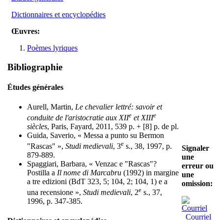
Dictionnaires et encyclopédies
Œuvres:
Poèmes lyriques
Bibliographie
Études générales
Aurell, Martin,
Le chevalier lettré: savoir et
e
e
conduite de l'aristocratie aux XII
et XIII
siècles
, Paris, Fayard, 2011, 539 p. + [8] p. de pl.
Guida, Saverio, « Messa a punto su Bermon
e
"Rascas" »,
Studi medievali
, 3
s., 38, 1997, p.
Signaler
879-889.
une
Spaggiari, Barbara, « Venzac e "Rascas"?
erreur ou
Postilla a
Il nome di Marcabru
(1992) in margine
une
a tre edizioni (BdT 323, 5; 104, 2; 104, 1) e a
omission:
e
una recensione »,
Studi medievali
, 2
s., 37,
1996, p. 347-385.
Courriel