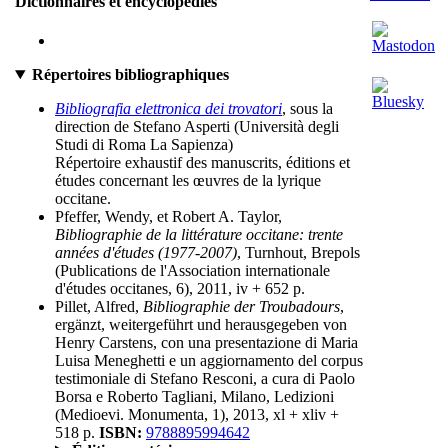
Dictionnaires et encyclopédies
Répertoires bibliographiques
Bibliografia elettronica dei trovatori
, sous la
direction de Stefano Asperti (Università degli
Studi di Roma La Sapienza)
Répertoire exhaustif des manuscrits, éditions et
études concernant les œuvres de la lyrique
occitane.
Pfeffer, Wendy, et Robert A. Taylor,
Bibliographie de la littérature occitane: trente
années d'études (1977-2007)
, Turnhout, Brepols
(Publications de l'Association internationale
d'études occitanes, 6), 2011, iv + 652 p.
Pillet, Alfred,
Bibliographie der Troubadours
,
ergänzt, weitergeführt und herausgegeben von
Henry Carstens, con una presentazione di Maria
Luisa Meneghetti e un aggiornamento del corpus
testimoniale di Stefano Resconi, a cura di Paolo
Borsa e Roberto Tagliani, Milano, Ledizioni
(Medioevi. Monumenta, 1), 2013, xl + xliv +
518 p.
ISBN:
9788895994642