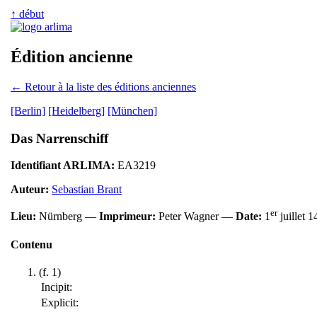
↑ début
Édition ancienne
← Retour à la liste des éditions anciennes
[Berlin]
[Heidelberg]
[München]
Das Narrenschiff
Identifiant ARLIMA:
EA3219
Auteur:
Sebastian Brant
er
Lieu:
Nürnberg —
Imprimeur:
Peter Wagner —
Date:
1
juillet 
Contenu
(f. 1)
Incipit:
Explicit: