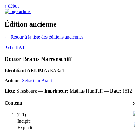
↑ début
Édition ancienne
← Retour à la liste des éditions anciennes
[GB]
[IA]
Doctor Brants Narrenschiff
Identifiant ARLIMA:
EA3241
Auteur:
Sebastian Brant
Lieu:
Strasbourg —
Imprimeur:
Mathias Hupffuff —
Date:
1512
Contenu
(f. 1)
Incipit:
Explicit: