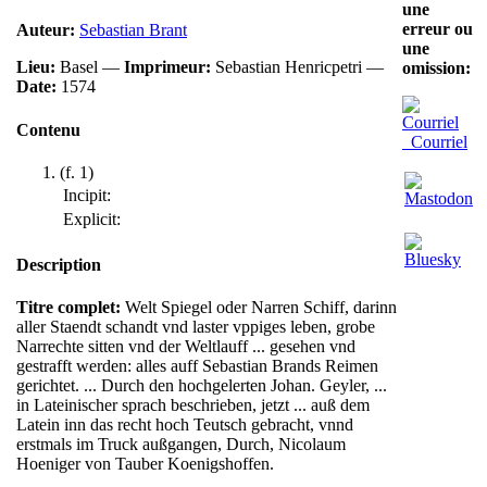
une
erreur ou
Auteur:
Sebastian Brant
une
Lieu:
Basel —
Imprimeur:
Sebastian Henricpetri —
omission:
Date:
1574
Contenu
Courriel
(f. 1)
Incipit:
Explicit:
Description
Titre complet:
Welt Spiegel oder Narren Schiff, darinn
aller Staendt schandt vnd laster vppiges leben, grobe
Narrechte sitten vnd der Weltlauff ... gesehen vnd
gestrafft werden: alles auff Sebastian Brands Reimen
gerichtet. ... Durch den hochgelerten Johan. Geyler, ...
in Lateinischer sprach beschrieben, jetzt ... auß dem
Latein inn das recht hoch Teutsch gebracht, vnnd
erstmals im Truck außgangen, Durch, Nicolaum
Hoeniger von Tauber Koenigshoffen.