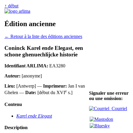
↑ début
Édition ancienne
← Retour à la liste des éditions anciennes
Coninck Karel ende Elegast, een
schone ghenuechlijcke historie
Identifiant ARLIMA:
EA3280
Auteur:
[anonyme]
Lieu:
[Antwerp] —
Imprimeur:
Jan I van
e
Ghelen —
Date:
[début du XVI
s.]
Signaler une erreur
ou une omission:
Contenu
Courriel
Karel ende Elegast
Description